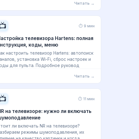
Читать →
📺
⏱ 9 мин
астройка телевизора Hartens: полная
нструкция, коды, меню
ак настроить телевизор Hartens: автопоиск
аналов, установка Wi-Fi, сброс настроек и
оды для пульта. Подробное руковод
Читать →
📺
⏱ 11 мин
R на телевизоре: нужно ли включать
шумоподавление
тоит ли включать NR на телевизоре?
азбираем режимы шумоподавления, их
лияние на качество картинки и когда