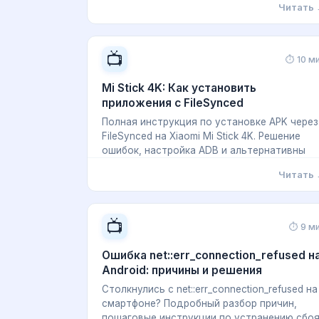
Читать
📺
⏱ 10 м
Mi Stick 4K: Как установить
приложения с FileSynced
Полная инструкция по установке APK через
FileSynced на Xiaomi Mi Stick 4K. Решение
ошибок, настройка ADB и альтернативны
Читать
📺
⏱ 9 м
Ошибка net::err_connection_refused н
Android: причины и решения
Столкнулись с net::err_connection_refused на
смартфоне? Подробный разбор причин,
пошаговые инструкции по устранению сбо