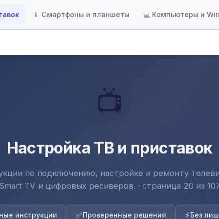
тавок
📱 Смартфоны и планшеты
💻 Компьютеры и Wi
📺
Настройка ТВ и приставок
укции по подключению, настройке и ремонту телеви
Smart TV и цифровых ресиверов. · страница 20 из 10
✅
⚡
ные инструкции
Проверенные решения
Без лиш