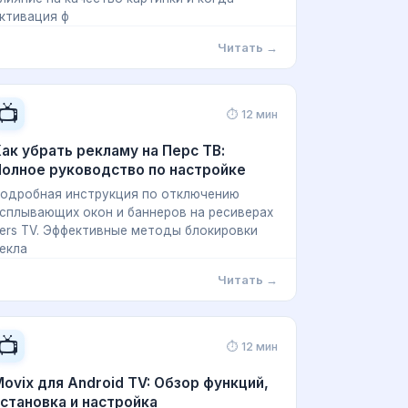
ктивация ф
Читать →
📺
⏱ 12 мин
ак убрать рекламу на Перс ТВ:
олное руководство по настройке
одробная инструкция по отключению
сплывающих окон и баннеров на ресиверах
ers TV. Эффективные методы блокировки
екла
Читать →
📺
⏱ 12 мин
ovix для Android TV: Обзор функций,
становка и настройка