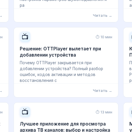
ра
а
 →
Читать →
📺
ин
⏱ 10 мин
Решение: OTTPlayer вылетает при
К
добавлении устройства
П
Почему OTTPlayer закрывается при
П
добавлении устройства? Полный разбор
в
ошибок, кодов активации и методов
P
восстановления с
р
 →
Читать →
📺
ин
⏱ 13 мин
t
Лучшее приложение для просмотра
M
архива ТВ каналов: выбор и настройка
у