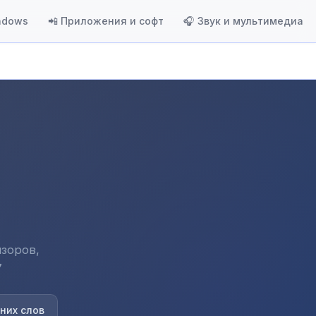
ndows
📲 Приложения и софт
🎧 Звук и мультимедиа
зоров,
7
них слов