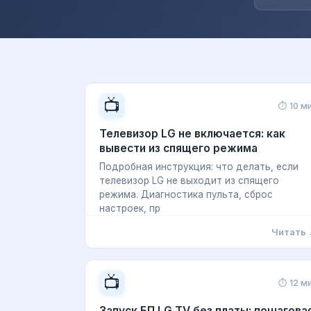
📺
⏱ 10 м
Телевизор LG не включается: как
вывести из спящего режима
Подробная инструкция: что делать, если
телевизор LG не выходит из спящего
режима. Диагностика пульта, сброс
настроек, пр
Читать
📺
⏱ 12 м
Запуск БП LG TV без платы: пошагова