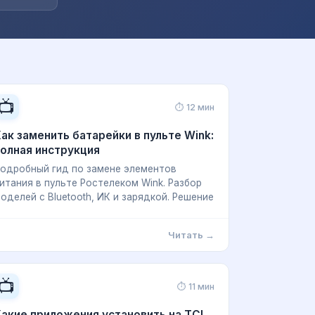
📺
⏱ 12 мин
ак заменить батарейки в пульте Wink:
олная инструкция
одробный гид по замене элементов
итания в пульте Ростелеком Wink. Разбор
оделей с Bluetooth, ИК и зарядкой. Решение
Читать →
📺
⏱ 11 мин
акие приложения установить на TCL