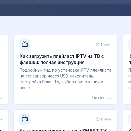
📺
ин
⏱ 11 мин
Как загрузить плейлист IPTV на ТВ с
К
флешки: полная инструкция
п
Подробный гид по установке IPTV-плейлиста
П
на телевизор через USB-накопитель.
п
Настройка Smart TV, выбор приложения и
м
реше
п
 →
Читать →
📺
ин
⏱ 11 мин
я
Как зарегистрироваться в SMART TV:
К