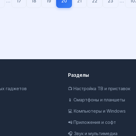
…
…
17
18
19
20
21
22
23
10
Разделы
ных гаджетов
📺 Настройка ТВ и приставок
📱 Смартфоны и планшеты
💻 Компьютеры и Windows
📲 Приложения и софт
🎧 Звук и мультимедиа