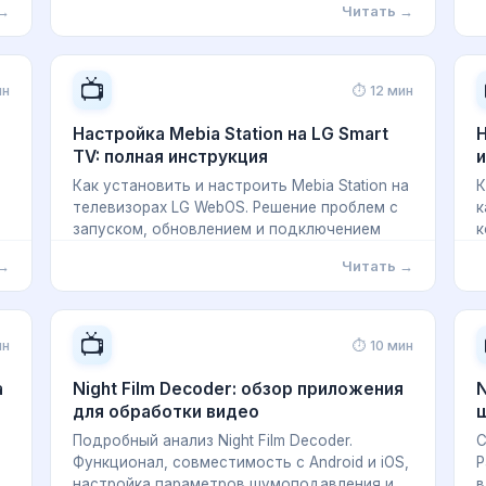
 →
Читать →
📺
ин
⏱ 12 мин
Настройка Mebia Station на LG Smart
Н
TV: полная инструкция
и
Как установить и настроить Mebia Station на
К
телевизорах LG WebOS. Решение проблем с
к
запуском, обновлением и подключением
к
 →
Читать →
📺
ин
⏱ 10 мин
а
Night Film Decoder: обзор приложения
N
для обработки видео
Подробный анализ Night Film Decoder.
С
Функционал, совместимость с Android и iOS,
Р
я
настройка параметров шумоподавления и
в