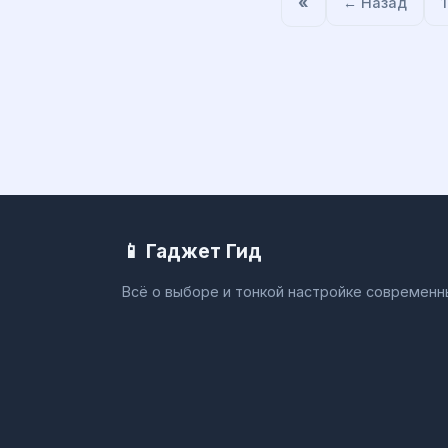
«
← Назад
1
📱 Гаджет Гид
Всё о выборе и тонкой настройке современ