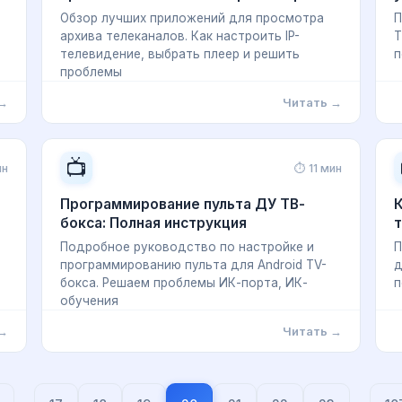
Обзор лучших приложений для просмотра
П
архива телеканалов. Как настроить IP-
T
телевидение, выбрать плеер и решить
п
проблемы
 →
Читать →
📺
ин
⏱ 11 мин
Программирование пульта ДУ ТВ-
К
е
бокса: Полная инструкция
Подробное руководство по настройке и
П
программированию пульта для Android TV-
д
бокса. Решаем проблемы ИК-порта, ИК-
п
обучения
 →
Читать →