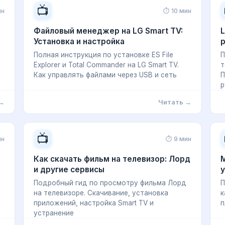
📺
ин
⏱ 10 мин
Файловый менеджер на LG Smart TV:
L
Установка и настройка
р
Полная инструкция по установке ES File
П
Explorer и Total Commander на LG Smart TV.
т
Как управлять файлами через USB и сеть
П
р
 →
Читать →
📺
ин
⏱ 9 мин
Как скачать фильм на телевизор: Лорд
M
и другие сервисы
у
Подробный гид по просмотру фильма Лорд
П
на телевизоре. Скачивание, установка
к
приложений, настройка Smart TV и
п
устранение