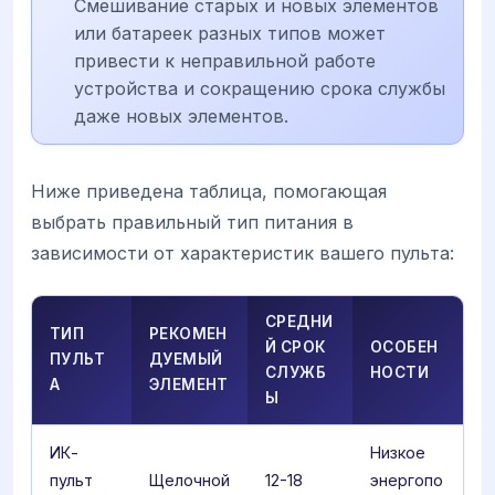
Смешивание старых и новых элементов
или батареек разных типов может
привести к неправильной работе
устройства и сокращению срока службы
даже новых элементов.
Ниже приведена таблица, помогающая
выбрать правильный тип питания в
зависимости от характеристик вашего пульта:
СРЕДНИ
ТИП
РЕКОМЕН
Й СРОК
ОСОБЕН
ПУЛЬТ
ДУЕМЫЙ
СЛУЖБ
НОСТИ
А
ЭЛЕМЕНТ
Ы
ИК-
Низкое
пульт
Щелочной
12-18
энергопо