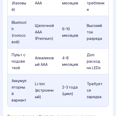
(базовы
AAA
месяцев
треблени
й)
е
Bluetoot
Щелочной
Высокий
h
6-10
AAA
ток
(голосо
месяцев
(Premium)
разряда
вой)
Пульт с
Доп.
Алкалинов
4-8
подсве
расход
ый AAA
месяцев
ткой
на LEDs
Аккумул
Li-Ion
Требует
яторны
2-3 года
(встроенн
ся
й
(цикл)
ый)
зарядка
вариант