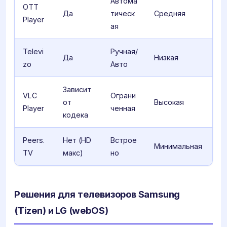
Автома
OTT
Да
тическ
Средняя
Player
ая
Televi
Ручная/
Да
Низкая
zo
Авто
Зависит
VLC
Ограни
от
Высокая
Player
ченная
кодека
Peers.
Нет (HD
Встрое
Минимальная
TV
макс)
но
Решения для телевизоров Samsung
(Tizen) и LG (webOS)