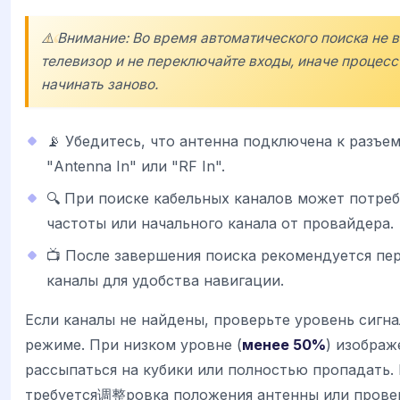
⚠️ Внимание: Во время автоматического поиска не 
телевизор и не переключайте входы, иначе процесс
начинать заново.
📡 Убедитесь, что антенна подключена к разъе
"Antenna In" или "RF In".
🔍 При поиске кабельных каналов может потре
частоты или начального канала от провайдера.
📺 После завершения поиска рекомендуется пе
каналы для удобства навигации.
Если каналы не найдены, проверьте уровень сигна
режиме. При низком уровне (
менее 50%
) изобра
рассыпаться на кубики или полностью пропадать. 
требуется调整ровка положения антенны или прове