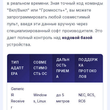
в реальном времени. Зная точный код команды
"Вкл/Выкл" или "Громкость+", вы можете
запрограммировать любой совместимый
пульт, введя эти данные вручную через
специализированный софт производителя. Это
дает полный контроль над
кодовой базой
устройства.
ДАЛЬН
ПОДДЕРЖ
ТИП
СОВМЕ
ОСТЬ
КА
АДАПТ
СТИМО
ПРИЕМ
ПРОТОКО
ЕРА
СТЬ ОС
А
ЛОВ
Generic
IR
Window
до 5
NEC, RC5,
Receive
s, Linux
метров
RC6
r