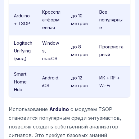
Кросспл
Все
Arduino
до 10
атформ
популярны
+ TSOP
метров
енная
е
Logitech
Window
до 8
Проприета
Unifying
s,
метров
рный
(мод)
macOS
Smart
Android,
до 12
ИК + RF +
Home
iOS
метров
Wi-Fi
Hub
Использование
Arduino
с модулем TSOP
становится популярным среди энтузиастов,
позволяя создать собственный анализатор
сигналов. Это требует базовых знаний