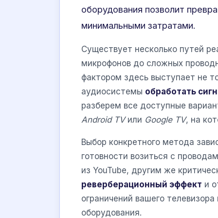
оборудования позволит превра
минимальными затратами.
Существует несколько путей реа
микрофонов до сложных провод
фактором здесь выступает не то
аудиосистемы
обработать сигн
разберем все доступные вариан
Android TV
или
Google TV
, на к
Выбор конкретного метода завис
готовности возиться с провода
из YouTube, другим же критиче
реверберационный эффект
и о
ограничений вашего телевизора
оборудования.