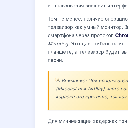
использования внешних интерфе
Тем не менее, наличие операци
телевизор как умный монитор. 
смартфона через протокол
Chro
Mirroring
. Это дает гибкость: ис
планшете, а телевизор будет вы
песни.
⚠️ Внимание: При использова
(Miracast или AirPlay) часто 
караоке это критично, так как
Для минимизации задержек при 