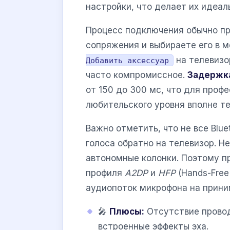
настройки, что делает их идеа
Процесс подключения обычно пр
сопряжения и выбираете его в 
на телевизор
Добавить аксессуар
часто компромиссное.
Задержка
от 150 до 300 мс, что для проф
любительского уровня вполне т
Важно отметить, что не все Bl
голоса обратно на телевизор. Н
автономные колонки. Поэтому п
профиля
A2DP
и
HFP
(Hands-Free
аудиопоток микрофона на прин
🎤
Плюсы:
Отсутствие провод
встроенные эффекты эха.