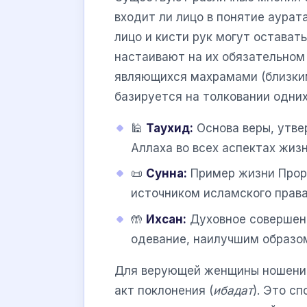
входит ли лицо в понятие аурат
лицо и кисти рук могут остават
настаивают на их обязательном
являющихся махрамами (близким
базируется на толковании одних 
🕌
Таухид:
Основа веры, утв
Аллаха во всех аспектах жизн
📜
Сунна:
Пример жизни Прор
источником исламского права
🤲
Ихсан:
Духовное совершенс
одевание, наилучшим образом
Для верующей женщины ношение 
акт поклонения (
ибадат
). Это с