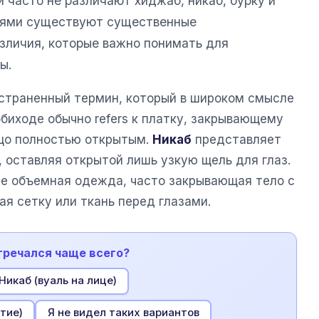
 часто не различают хиджаб, никаб, бурку и
иями существуют существенные
зличия, которые важно понимать для
ы.
страненный термин, который в широком смысле
обиходе обычно refers к платку, закрывающему
ицо полностью открытым.
Никаб
представляет
 оставляя открытой лишь узкую щель для глаз.
е объемная одежда, часто закрывающая тело с
ая сетку или ткань перед глазами.
тречался чаще всего?
Никаб (вуаль на лице)
тие)
Я не видел таких вариантов