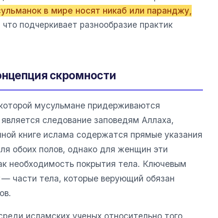
ульманок в мире носят никаб или паранджу,
, что подчеркивает разнообразие практик
онцепция скромности
 которой мусульмане придерживаются
 является следование заповедям Аллаха,
нной книге ислама содержатся прямые указания
ля обоих полов, однако для женщин эти
ак необходимость покрытия тела. Ключевым
— части тела, которые верующий обязан
ов.
реди исламских ученых относительно того,