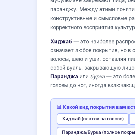
мусульмане закрывают лица, они
паранджу. Между этими понят
конструктивные и смысловые ра
корректного восприятия культур
Хиджаб
— это наиболее распро
означает любое покрытие, но в 
волосы, шею и уши, оставляя л
собой вуаль, закрывающую лицо,
Паранджа
или
бурка
— это боле
головы до ног, иногда включающ
📊 Какой вид покрытия вам вс
Хиджаб (платок на голове)
Паранджа/Бурка (полное покры