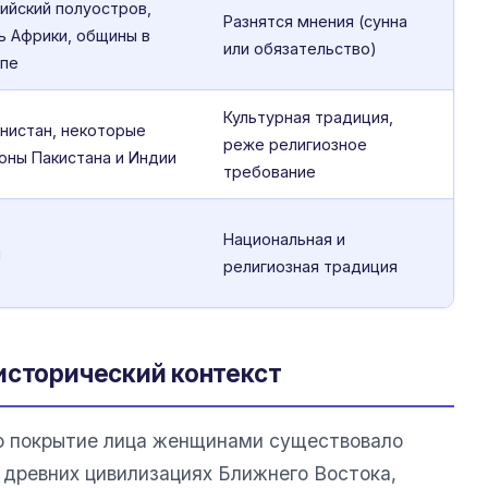
ийский полуостров,
Разнятся мнения (сунна
ь Африки, общины в
или обязательство)
пе
Культурная традиция,
нистан, некоторые
реже религиозное
оны Пакистана и Индии
требование
Национальная и
н
религиозная традиция
исторический контекст
то покрытие лица женщинами существовало
 древних цивилизациях Ближнего Востока,