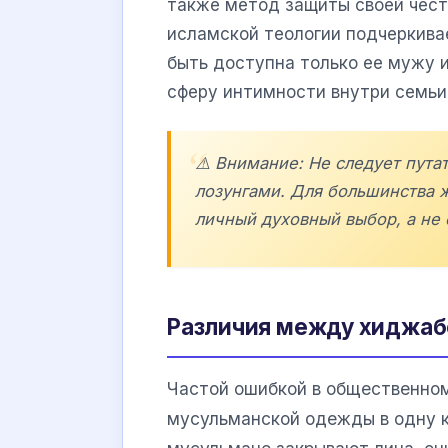
также метод защиты своей чести
исламской теологии подчеркива
быть доступна только ее мужу 
сферу интимности внутри семьи
⚠️ Внимание: Не следует пут
лозунгами. Для большинства 
личный духовный выбор, а не
Различия между хиджаб
Частой ошибкой в общественном
мусульманской одежды в одну к