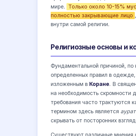
мире.
Только около 10-15% мус
полностью закрывающие лицо
внутри самой религии.
Религиозные основы и к
Фундаментальной причиной, по
определенных правил в одежде,
изложенным в
Коране
. В свяще
на необходимость скромности д
требования часто трактуются к
термином здесь является
аурат
скрывать от посторонних взгляд
Существуют различные мнения с