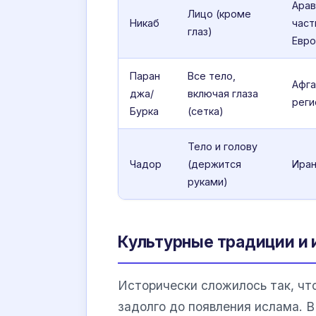
Арав
Лицо (кроме
Никаб
част
глаз)
Евро
Паран
Все тело,
Афга
джа/
включая глаза
реги
Бурка
(сетка)
Тело и голову
Чадор
(держится
Ира
руками)
Культурные традиции и 
Исторически сложилось так, ч
задолго до появления ислама. В