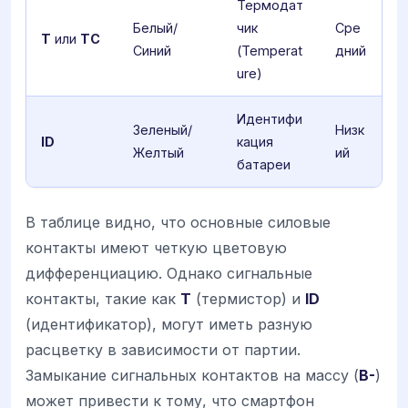
Термодат
Белый/
чик
Сре
T
или
TC
Синий
(Temperat
дний
ure)
Идентифи
Зеленый/
Низк
ID
кация
Желтый
ий
батареи
В таблице видно, что основные силовые
контакты имеют четкую цветовую
дифференциацию. Однако сигнальные
контакты, такие как
T
(термистор) и
ID
(идентификатор), могут иметь разную
расцветку в зависимости от партии.
Замыкание сигнальных контактов на массу (
B-
)
может привести к тому, что смартфон