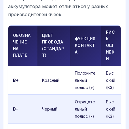
аккумулятора может отличаться у разных
производителей ячеек.
РИС
ОБОЗНА
ЦВЕТ
ФУНКЦИЯ
К
ЧЕНИЕ
ПРОВОДА
КОНТАКТ
ОШ
НА
(СТАНДАР
А
ИБК
ПЛАТЕ
Т)
И
Положите
Выс
B+
Красный
льный
окий
полюс (+)
(КЗ)
Отрицате
Выс
B-
Черный
льный
окий
полюс (-)
(КЗ)