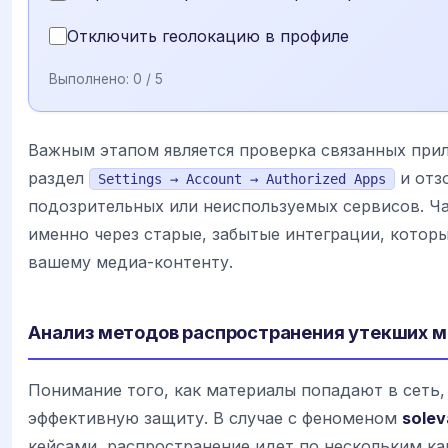
Отключить геолокацию в профиле
Выполнено:
0
/ 5
Важным этапом является проверка связанных прил
раздел
и отз
Settings → Account → Authorized Apps
подозрительных или неиспользуемых сервисов. Ча
именно через старые, забытые интеграции, котор
вашему медиа-контенту.
Анализ методов распространения утекших 
Понимание того, как материалы попадают в сеть
эффективную защиту. В случае с феноменом
solev
кейсами, распространение идет по нескольким к