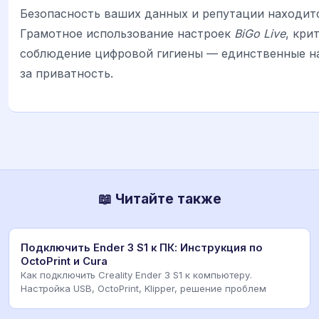
Безопасность ваших данных и репутации находитс
Грамотное использование настроек
BiGo Live
, кри
соблюдение цифровой гигиены — единственные н
за приватность.
📖 Читайте также
Подключить Ender 3 S1 к ПК: Инструкция по
OctoPrint и Cura
Как подключить Creality Ender 3 S1 к компьютеру.
Настройка USB, OctoPrint, Klipper, решение проблем