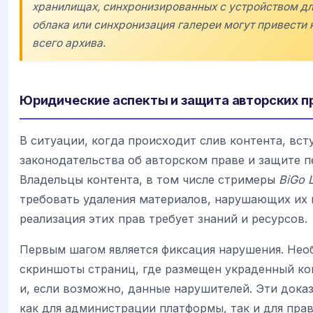
хранилищах, синхронизированных с устройством дл
облака или синхронизация галереи могут привести 
всего архива.
Юридические аспекты и защита авторских п
В ситуации, когда происходит слив контента, вс
законодательства об авторском праве и защите 
Владельцы контента, в том числе стримеры
BiGo 
требовать удаления материалов, нарушающих их 
реализация этих прав требует знаний и ресурсов.
Первым шагом является фиксация нарушения. Нео
скриншоты страниц, где размещен украденный кон
и, если возможно, данные нарушителей. Эти дока
как для администрации платформы, так и для пра