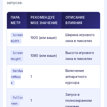
запуске.
ПАРА
РЕКОМЕНДУЕ
ОПИСАНИЕ
МЕТР
МОЕ ЗНАЧЕНИЕ
ВЛИЯНИЯ
Ширина игрового
Screen
1920 (или ваше)
окна в пикселях
Width
Высота игрового
Screen
1080 (или ваше)
окна в пикселях
Height
Включение
Hardwa
1
аппаратного
reMous
курсора
e
Запуск в
Fullsc
1
полноэкранном
reen
режиме