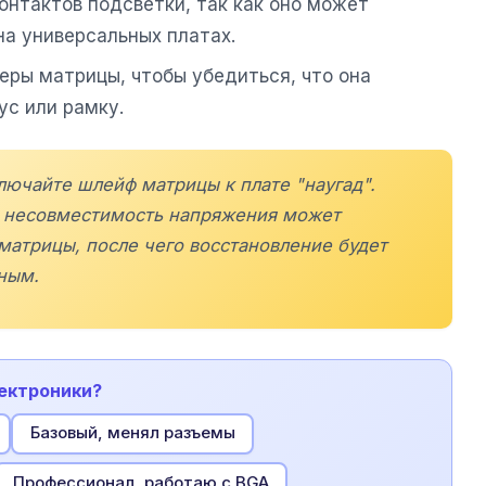
онтактов подсветки, так как оно может
на универсальных платах.
еры матрицы, чтобы убедиться, что она
с или рамку.
лючайте шлейф матрицы к плате "наугад".
и несовместимость напряжения может
матрицы, после чего восстановление будет
ным.
лектроники?
Базовый, менял разъемы
Профессионал, работаю с BGA