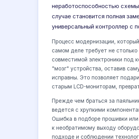
неработоспособностью схемы
случае становится полная зам
универсальный контроллер с 
Процесс модернизации, который 
самом деле требует не столько 
совместимой электроники под к
"мозг" устройства, оставив саму
исправны. Это позволяет подар
старым LCD-мониторам, преврат
Прежде чем браться за паяльник
ведется с хрупкими компонента
Ошибка в подборе прошивки ил
к необратимому выходу оборудо
подходе и соблюдении технологи