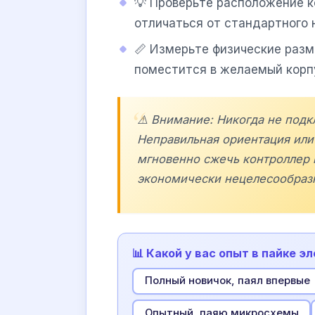
💡 Проверьте расположение к
отличаться от стандартного 
📏 Измерьте физические разм
поместится в желаемый корпу
⚠️ Внимание: Никогда не подк
Неправильная ориентация ил
мгновенно сжечь контроллер 
экономически нецелесообраз
📊 Какой у вас опыт в пайке э
Полный новичок, паял впервые
Опытный, паяю микросхемы