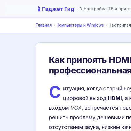
📱
Гаджет Гид
📺 Настройка ТВ и прис
Главная
›
Компьютеры и Windows
›
Как припая
Как припоять HDMI
профессиональная
С
итуация, когда старый но
цифровой выход
HDMI
, а
входом
VGA
, встречается по
решить проблему дешевыми пе
отсутствием звука, низким кач