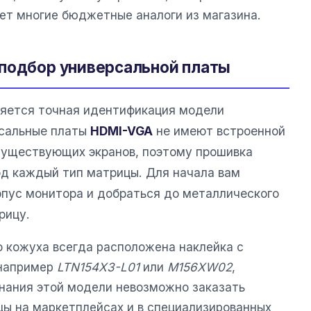
ет многие бюджетные аналоги из магазина.
 подбор универсальной платы
ляется точная идентификация модели
рсальные платы
HDMI-VGA
не имеют встроенной
существующих экранов, поэтому прошивка
д каждый тип матрицы. Для начала вам
рпус монитора и добраться до металлического
рицу.
о кожуха всегда расположена наклейка с
 например
LTN154X3-L01
или
M156XW02
,
знания этой модели невозможно заказать
цы на маркетплейсах и в специализированных