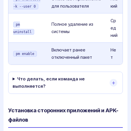
для пользователя
кий
-k --user 0
Ср
Полное удаление из
pm
ед
системы
uninstall
ний
Включает ранее
Не
pm enable
отключенный пакет
т
Что делать, если команда не
выполняется?
Установка сторонних приложений и APK-
файлов