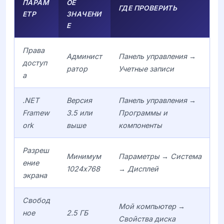
ПАРАМ
ОЕ
ГДЕ ПРОВЕРИТЬ
ЕТР
ЗНАЧЕНИ
Е
Права
Админист
Панель управления →
доступ
ратор
Учетные записи
а
.NET
Версия
Панель управления →
Framew
3.5 или
Программы и
ork
выше
компоненты
Разреш
Минимум
Параметры → Система
ение
1024x768
→ Дисплей
экрана
Свобод
Мой компьютер →
ное
2.5 ГБ
Свойства диска