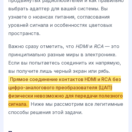
продвинутых радиолюбителей и как правильно
выбрать адаптер для вашей системы. Вы
узнаете о нюансах питания, согласования
уровней сигнала и особенностях цветовых
пространств.
Важно сразу отметить, что
HDMI
и
RCA
— это
принципиально разные миры в электронике.
Если вы попытаетесь соединить их напрямую,
вы получите лишь черный экран или рябь.
Прямое соединение контактов HDMI и RCA без
цифро-аналогового преобразователя (ЦАП)
физически невозможно для передачи полезного
сигнала.
Ниже мы рассмотрим все легитимные
способы решения этой задачи.