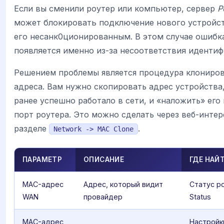
Если вы сменили роутер или компьютер, сервер
Р
может блокировать подключение нового устройст
его несанк0ционированным. В этом случае ошибка
появляется именно из-за несоответствия идентиф
Решением проблемы является процедура клониро
адреса. Вам нужно скопировать адрес устройства
ранее успешно работало в сети, и «наложить» его
порт роутера. Это можно сделать через веб-интер
разделе
.
Network -> MAC Clone
ПАРАМЕТР
ОПИСАНИЕ
ГДЕ НАЙ
MAC-адрес
Адрес, который видит
Статус р
WAN
провайдер
Status
MAC-адрес
Настройки