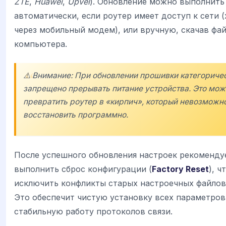
ZTE
,
Huawei
,
Upvel
). Обновление можно выполнить
автоматически, если роутер имеет доступ к сети (
через мобильный модем), или вручную, скачав фай
компьютера.
⚠️ Внимание: При обновлении прошивки категориче
запрещено прерывать питание устройства. Это мож
превратить роутер в «кирпич», который невозможн
восстановить программно.
После успешного обновления настроек рекоменду
выполнить сброс конфигурации (
Factory Reset
), ч
исключить конфликты старых настроечных файлов
Это обеспечит чистую установку всех параметров
стабильную работу протоколов связи.