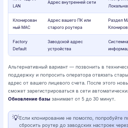
Адрес внутренней сети
LAN
Локальна
Клонирован
Адрес вашего ПК или
Раздел MA
ный MAC
старого роутера
Клониров
Factory
Заводской адрес
Системн
Default
устройства
информа
Альтернативный вариант — позвонить в техничес
поддержку и попросить оператора отвязать стар
адрес от вашего лицевого счета. После этого нов
сможет зарегистрироваться в сети автоматически
Обновление базы
занимает от 5 до 30 минут.
💡
Если клонирование не помогло, попробуйте 
сбросить роутер до заводских настроек чере