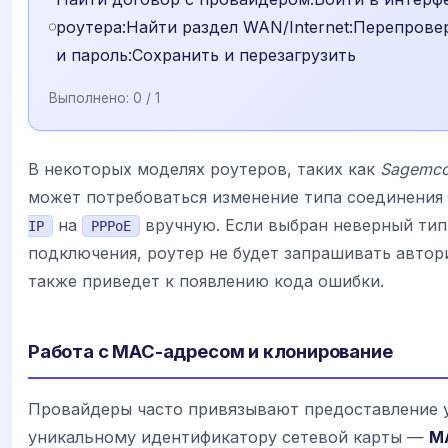
роутера:Найти раздел WAN/Internet:Перепрове
и пароль:Сохранить и перезагрузить
Выполнено:
0
/ 1
В некоторых моделях роутеров, таких как
Sagemc
может потребоваться изменение типа соединения
на
вручную. Если выбран неверный тип
IP
PPPoE
подключения, роутер не будет запрашивать автор
также приведет к появлению кода ошибки.
Работа с MAC-адресом и клонирование
Провайдеры часто привязывают предоставление у
уникальному идентификатору сетевой карты —
M