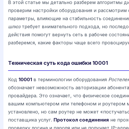
В этой статье мы детально разберем алгоритмы д
проверим настройки оборудования и рассмотрим
параметры, влияющие на стабильность соединени
шлюз
требует внимательного подхода, но послед
действия помогут вернуть сеть в рабочее состоян
разберемся, какие факторы чаще всего провоцирую
Техническая суть кода ошибки 10001
Код
10001
в терминологии оборудования
Ростеле
обозначает невозможность авторизации абонента
провайдера. Это означает, что физическое соеди
вашим компьютером или телефоном и роутером 
установлено, но сам роутер не может «постучатьс
поставщика услуг.
Протокол соединения
не прох
проверку логина и пароля или не получает IP-адре