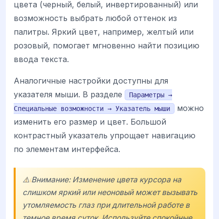
цвета (черный, белый, инвертированный) или
возможность выбрать любой оттенок из
палитры. Яркий цвет, например, желтый или
розовый, помогает мгновенно найти позицию
ввода текста.
Аналогичные настройки доступны для
указателя мыши. В разделе
Параметры →
можно
Специальные возможности → Указатель мыши
изменить его размер и цвет. Большой
контрастный указатель упрощает навигацию
по элементам интерфейса.
⚠️ Внимание: Изменение цвета курсора на
слишком яркий или неоновый может вызывать
утомляемость глаз при длительной работе в
темное время суток. Используйте спокойные,