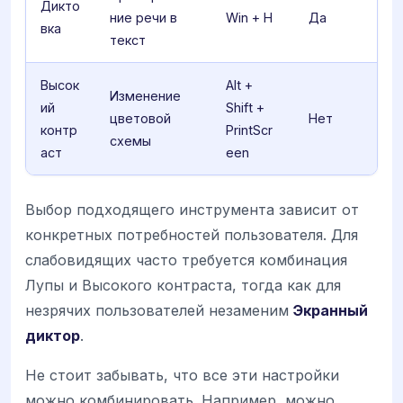
Дикто
ние речи в
Win + H
Да
вка
текст
Высок
Alt +
Изменение
ий
Shift +
цветовой
Нет
контр
PrintScr
схемы
аст
een
Выбор подходящего инструмента зависит от
конкретных потребностей пользователя. Для
слабовидящих часто требуется комбинация
Лупы и Высокого контраста, тогда как для
незрячих пользователей незаменим
Экранный
диктор
.
Не стоит забывать, что все эти настройки
можно комбинировать. Например, можно