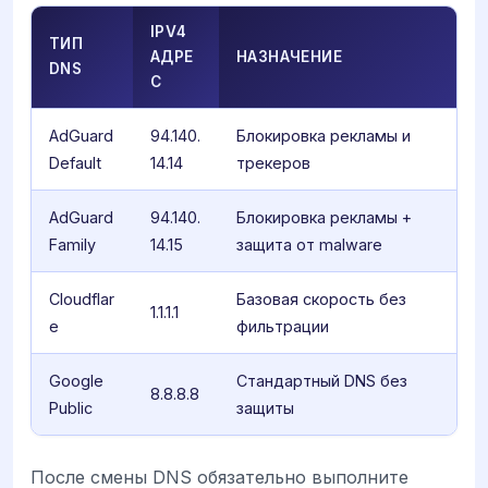
IPV4
ТИП
АДРЕ
НАЗНАЧЕНИЕ
DNS
С
AdGuard
94.140.
Блокировка рекламы и
Default
14.14
трекеров
AdGuard
94.140.
Блокировка рекламы +
Family
14.15
защита от malware
Cloudflar
Базовая скорость без
1.1.1.1
e
фильтрации
Google
Стандартный DNS без
8.8.8.8
Public
защиты
После смены DNS обязательно выполните