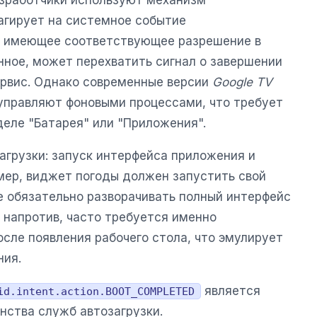
еагирует на системное событие
, имеющее соответствующее разрешение в
нное, может перехватить сигнал о завершении
сервис. Однако современные версии
Google TV
ly управляют фоновыми процессами, что требует
деле "Батарея" или "Приложения".
агрузки: запуск интерфейса приложения и
имер, виджет погоды должен запустить свой
е обязательно разворачивать полный интерфейс
, напротив, часто требуется именно
осле появления рабочего стола, что эмулирует
ния.
является
id.intent.action.BOOT_COMPLETED
нства служб автозагрузки.