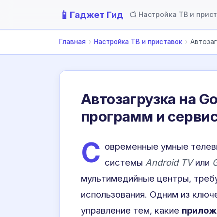
📱
Гаджет Гид
📺 Настройка ТВ и прис
Главная
›
Настройка ТВ и приставок
›
Автозаг
Автозагрузка на Go
программ и серви
С
овременные умные телеви
системы
Android TV
или
мультимедийные центры, треб
использования. Одним из ключ
управление тем, какие
прилож