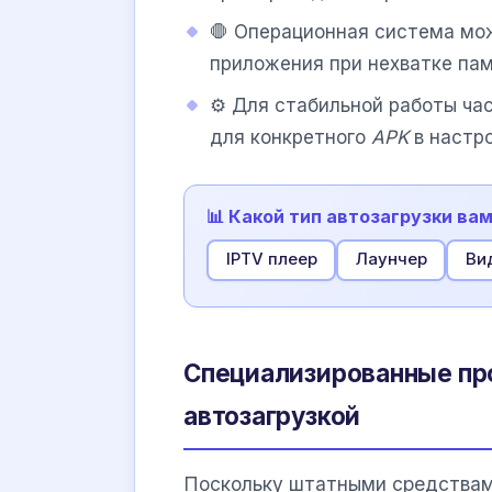
🛑 Операционная система мо
приложения при нехватке пам
⚙️ Для стабильной работы ча
для конкретного
APK
в настр
📊 Какой тип автозагрузки ва
IPTV плеер
Лаунчер
Ви
Специализированные пр
автозагрузкой
Поскольку штатными средства