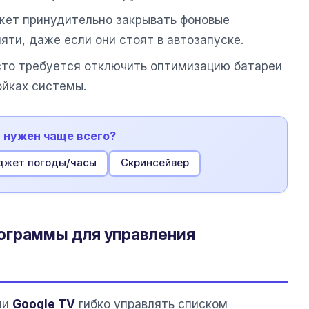
жет принудительно закрывать фоновые
яти, даже если они стоят в автозапуске.
сто требуется отключить оптимизацию батареи
ойках системы.
м нужен чаще всего?
джет погоды/часы
Скринсейвер
ограммы для управления
ми
Google TV
гибко управлять списком