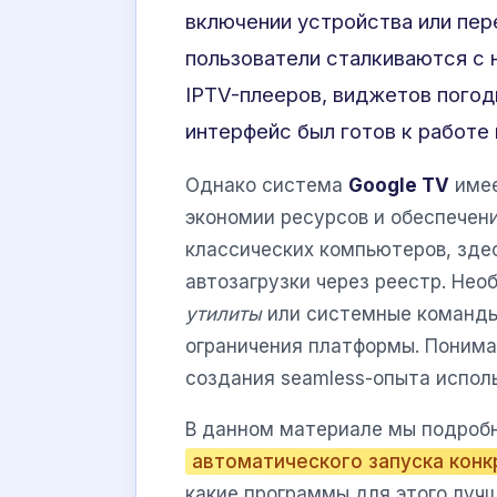
включении устройства или пе
пользователи сталкиваются с
IPTV-плееров, виджетов погод
интерфейс был готов к работе
Однако система
Google TV
имее
экономии ресурсов и обеспечен
классических компьютеров, здес
автозагрузки через реестр. Не
утилиты
или системные команд
ограничения платформы. Понима
создания seamless-опыта испол
В данном материале мы подробн
автоматического запуска кон
какие программы для этого лучш