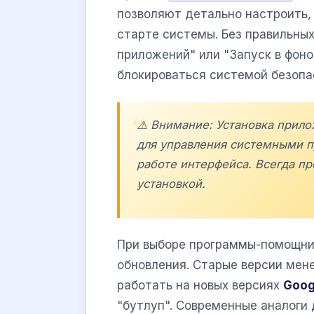
позволяют детально настроить,
старте системы. Без правильны
приложений" или "Запуск в фон
блокироваться системой безоп
⚠️ Внимание: Установка прило
для управления системными п
работе интерфейса. Всегда п
установкой.
При выборе программы-помощни
обновления. Старые версии мен
работать на новых версиях
Goog
"бутлуп". Современные аналоги 