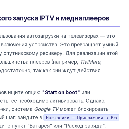
ого запуска IPTV и медиаплееров
льзования автозагрузки на телевизорах — это
е включения устройства. Это превращает умный
у спутниковому ресиверу. Для реализации этой
ольшинства плееров (например,
TiviMate
,
едостаточно, так как они ждут действия
еров ищите опцию
"Start on boot"
или
есть, ее необходимо активировать. Однако,
очки, система
Google TV
может блокировать
ый шаг: зайдите в
Настройки → Приложения → Все
ите пункт "Батарея" или "Расход заряда".