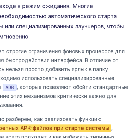
реходе в режим ожидания. Многие
 необходимостью автоматического старта
ы или специализированных лаунчеров, чтобы
 мгновенно.
т строгие ограничения фоновых процессов для
ия быстродействия интерфейса. В отличие от
ь нельзя просто добавить ярлык в папку
обходимо использовать специализированные
ы
, которые позволяют обойти стандартные
ADB
ние этих механизмов критически важно для
ьзования.
о разберем, как реализовать функцию
кретных APK-файлов при старте системы
,
е всего подходят и как избежать типичных