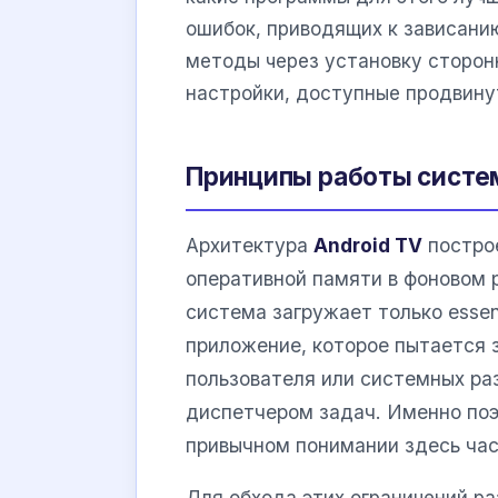
ошибок, приводящих к зависани
методы через установку сторонн
настройки, доступные продвину
Принципы работы систем
Архитектура
Android TV
построе
оперативной памяти в фоновом 
система загружает только essen
приложение, которое пытается 
пользователя или системных ра
диспетчером задач. Именно поэ
привычном понимании здесь час
Для обхода этих ограничений р