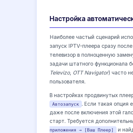
Настройка автоматическ
Наиболее частый сценарий испо
запуск IPTV-плеера сразу посл
телевизор в полноценную замен
задачи штатного функционала б
Televizo
,
OTT Navigator
) часто н
пользователя.
В настройках продвинутых пле
. Если такая опция 
Автозапуск
даже после включения этой гал
старт. Требуется дополнительн
и найд
приложения → [Ваш Плеер]