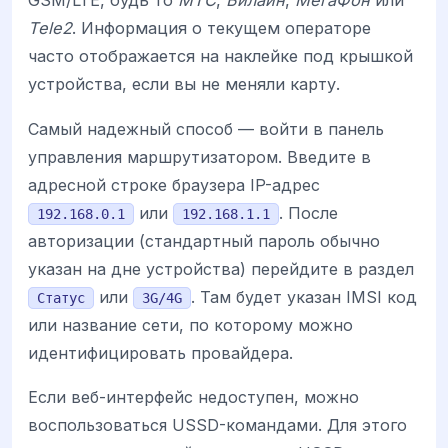
GSM/LTE, будь то
МТС
,
Билайн
,
МегаФон
или
Tele2
. Информация о текущем операторе
часто отображается на наклейке под крышкой
устройства, если вы не меняли карту.
Самый надежный способ — войти в панель
управления маршрутизатором. Введите в
адресной строке браузера IP-адрес
или
. После
192.168.0.1
192.168.1.1
авторизации (стандартный пароль обычно
указан на дне устройства) перейдите в раздел
или
. Там будет указан IMSI код
Статус
3G/4G
или название сети, по которому можно
идентифицировать провайдера.
Если веб-интерфейс недоступен, можно
воспользоваться USSD-командами. Для этого