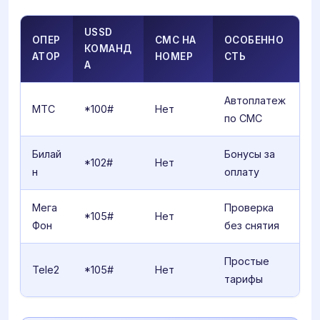
USSD
ОПЕР
СМС НА
ОСОБЕННО
КОМАНД
АТОР
НОМЕР
СТЬ
А
Автоплатеж
МТС
*100#
Нет
по СМС
Билай
Бонусы за
*102#
Нет
н
оплату
Мега
Проверка
*105#
Нет
Фон
без снятия
Простые
Tele2
*105#
Нет
тарифы