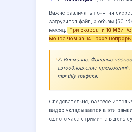
Важно различать понятия скорос
загрузится файл, а объем (60 гб
месяц.
При скорости 10 Мбит/с
менее чем за 14 часов непреры
⚠️ Внимание: Фоновые процесс
автообновление приложений,
monthly трафика.
Следовательно, базовое исполь
видео укладывается в эти рамк
одного часа стриминга в день с