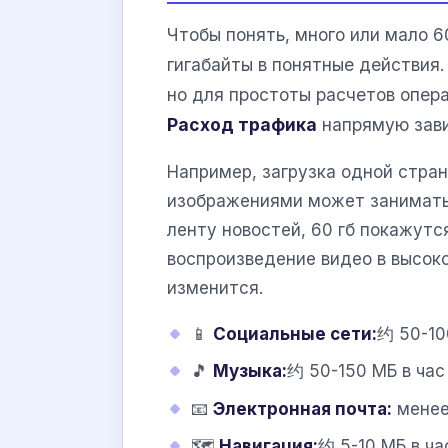
Чтобы понять, много или мало 6
гигабайты в понятные действия.
но для простоты расчетов опер
Расход трафика
напрямую зави
Например, загрузка одной стра
изображениями может занимать 
ленту новостей, 60 гб покажутс
воспроизведение видео в высок
изменится.
📱
Социальные сети:
约 50-10
🎵
Музыка:
约 50-150 МБ в час
📧
Электронная почта:
менее 
🗺️
Навигация:
约 5-10 МБ в ча