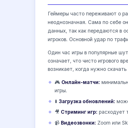
Геймеры часто переживают о ра
неоднозначная. Сама по себе о
данных, так как передаются в 
игроков. Основной удар по траф
Один час игры в популярные шу
означает, что чисто игрового вр
возникает, когда нужно скачать 
🎮
Онлайн-матчи:
минимальны
игры.
⬇️
Загрузка обновлений:
може
🎥
Стриминг игр:
расходует т
📹
Видеозвонки:
Zoom или Sky