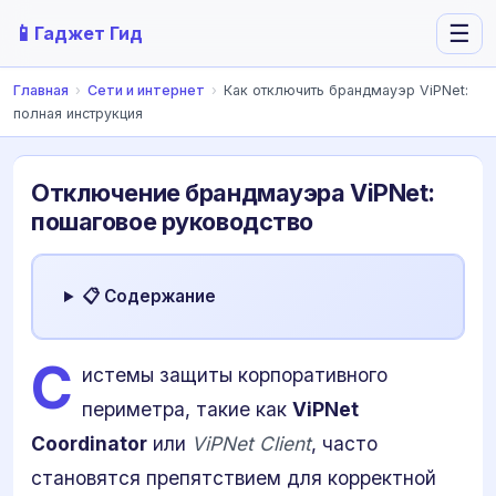
📱
☰
Гаджет Гид
Главная
›
Сети и интернет
›
Как отключить брандмауэр ViPNet:
полная инструкция
Отключение брандмауэра ViPNet:
пошаговое руководство
📋 Содержание
С
истемы защиты корпоративного
периметра, такие как
ViPNet
Coordinator
или
ViPNet Client
, часто
становятся препятствием для корректной