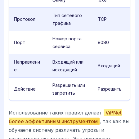
Тип сетевого
Протокол
TCP
трафика
Номер порта
Порт
8080
сервиса
Направлени
Входящий или
Входящий
е
исходящий
Разрешить или
Действие
Разрешить
запретить
Использование таких правил делает
ViPNet
более эффективным инструментом
, так как вы
обучаете систему различать угрозы и
легитимную активность. Это исключает