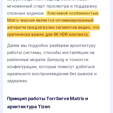
мгновенный старт просмотра и поддержку
сложных кодеков.
Ключевой особенностью
Matrix-версии является оптимизированный
алгоритм предзагрузки сегментов видео, что
критически важно для 4K HDR контента.
Далее мы подробно разберем архитектуру
работы системы, способы инсталляции на
различные модели
Samsung
и тонкости
конфигурации, которые помогут добиться
идеального воспроизведения без рывков и
задержек.
Принцип работы TorrServe Matrix и
архитектура Tizen