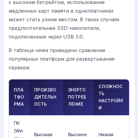
с высоким битрейтом, использование
медленных карт памяти в одноплатниках
может стать узким местом. В таких случаях
предпочтительнее SSD-накопители,
подключенные через USB 3.0.
В таблице ниже приведено сравнение
популярных платформ для развертывания
сервера:
СЛОЖНОС
ПЛА
ПРОИЗВО
ЭНЕРГО
ТЬ
ТФО
ДИТЕЛЬН
ПОТРЕБ
НАСТРОЙК
РМА
ОСТЬ
ЛЕНИЕ
И
ПК
(Win
Высокая
Высокое
Низкая