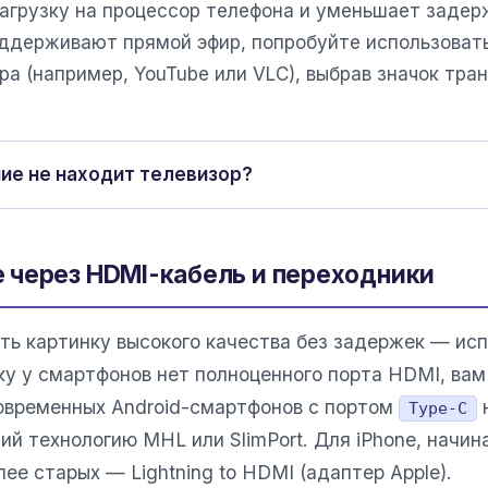
агрузку на процессор телефона и уменьшает задер
оддерживают прямой эфир, попробуйте использоват
а (например, YouTube или VLC), выбрав значок тран
ие не находит телевизор?
 через HDMI-кабель и переходники
ь картинку высокого качества без задержек — исп
ку у смартфонов нет полноценного порта HDMI, вам
овременных Android-смартфонов с портом
Type-C
й технологию MHL или SlimPort. Для iPhone, начина
олее старых — Lightning to HDMI (адаптер Apple).