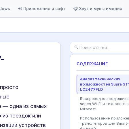
ndows
📲 Приложения и софт
🎧 Звук и мультимедиа
-
СОДЕРЖАНИЕ
Анализ технических
возможностей Supra ST
 просто
LC2477FLD
нные
Беспроводное подключе
через Wi-Fi и технологию
н — одна из самых
Miracast
 из поездок или
Использование приложе
трансляторов для Smart-
низации устройств
функций