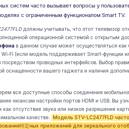
ных систем часто вызывает вопросы у пользоват
оделях с ограниченным функционалом Smart TV.
C2477FLD
должны учитывать, что этот телевизор от
полноценной операционной системой с открытым до
ефона
в данном случае может осуществляться как
 Wi-Fi (если модель поддерживает Smart-функции и
 и посредством проводных интерфейсов. Выбор прав
ой оснащенности вашего гаджета и наличия дополн
берем все доступные способы соединения мобильног
мание нюансам настройки портов HDMI и USB. Вы узн
 как отсутствие звука или низкое разрешение карт
симальном качестве.
Модель STV-LC2477FLD часто
зования特定ных приложений для зеркального отоб