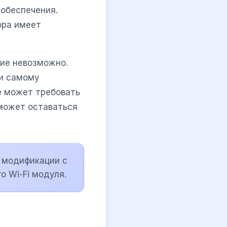
 обеспечения.
ора имеет
ние невозможно.
ли самому
 может требовать
 может оставаться
а модификации с
о Wi-Fi модуля.