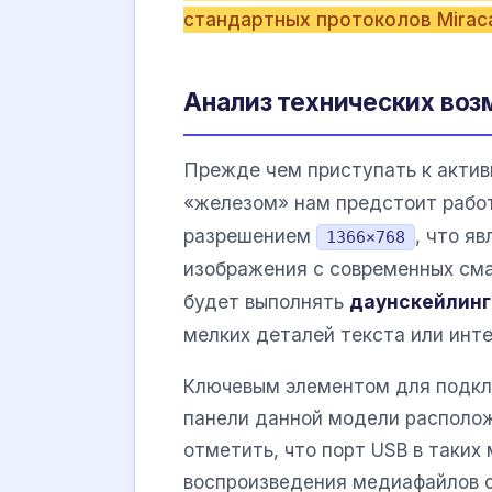
стандартных протоколов Miraca
Анализ технических воз
Прежде чем приступать к актив
«железом» нам предстоит рабо
разрешением
, что я
1366×768
изображения с современных сма
будет выполнять
даунскейлинг
мелких деталей текста или инт
Ключевым элементом для подклю
панели данной модели распол
отметить, что порт USB в таких
воспроизведения медиафайлов 