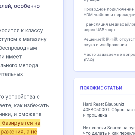
елей, особенно
Проводное подключение 
HDMI-кабель и переходн
Трансляция медиафайло
через USB-порт
носится к классу
ступом к магазину
Решение常见问题: отсутст
звука и изображения
 беспроводным
Часто задаваемые вопр
ли имеет
(FAQ)
ильного метода
ительных
ПОХОЖИЕ СТАТЬИ
о устройства с
Hard Reset Blaupunkt
аете, как избежать
40FBC5000T: Сброс нас
инки, и сможете
и прошивка
 базируется на
Нет кнопки Source на пу
ражения, а не
что делать и как перек