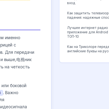
вход
Как защитить телевизор
падения: надежные спо
Лучшее интернет радио
приложение для Android 
ТОП-10
им именно
рицей с
Как на Триколоре перед
английские буквы на рус
в. Для передачи
D и выше,电视ник
ть на четкость
 или боковой
. Важно
B
ля
видеосигнала