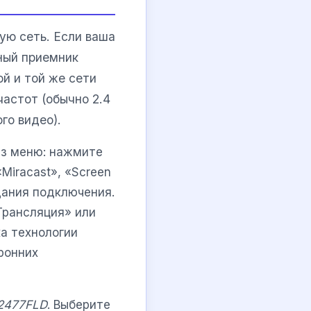
ую сеть. Если ваша
ный приемник
й и той же сети
частот (обычно 2.4
го видео).
ез меню: нажмите
Miracast», «Screen
дания подключения.
Трансляция» или
ка технологии
ронних
2477FLD
. Выберите