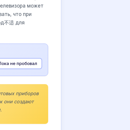
 телевизора может
ать, что при
тод不适 для
Пока не пробовал
ытовых приборов
ак они создают
.