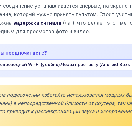
и соединение устанавливается впервые, на экране
ние, который нужно принять пультом. Стоит учитыв
можна
задержка сигнала
(лаг), что делает этот ме
одным для просмотра фото и видео.
вы предпочитаете?
спроводной Wi-Fi (удобно):Через приставку (Android Box):
ном подключении избегайте использования мощных б
янь) в непосредственной близости от роутера, так к
что приводит к рассинхронизации звука и изображения