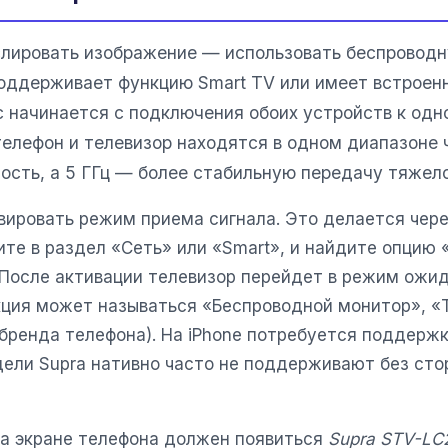
лировать изображение — использовать беспроводн
оддерживает функцию Smart TV или имеет встроен
 начинается с подключения обоих устройств к одно
 телефон и телевизор находятся в одном диапазоне 
ость, а 5 ГГц — более стабильную передачу тяжело
вировать режим приема сигнала. Это делается чер
те в раздел «Сеть» или «Smart», и найдите опцию «
. После активации телевизор перейдет в режим ожи
нкция может называться «Беспроводной монитор», «
 бренда телефона). На iPhone потребуется поддерж
дели Supra нативно часто не поддерживают без сто
на экране телефона должен появиться
Supra STV-LC