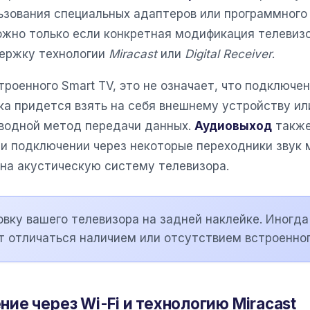
ьзования специальных адаптеров или программного
жно только если конкретная модификация телевиз
держку технологии
Miracast
или
Digital Receiver
.
троенного Smart TV, это не означает, что подключе
ка придется взять на себя внешнему устройству и
водной метод передачи данных.
Аудиовыход
также
при подключении через некоторые переходники звук
 на акустическую систему телевизора.
вку вашего телевизора на задней наклейке. Иногд
т отличаться наличием или отсутствием встроенног
ие через Wi-Fi и технологию Miracast