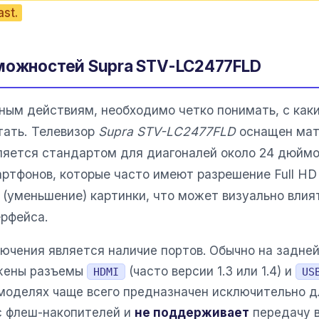
st.
можностей Supra STV-LC2477FLD
ным действиям, необходимо четко понимать, с как
тать. Телевизор
Supra STV-LC2477FLD
оснащен мат
вляется стандартом для диагоналей около 24 дюймо
ртфонов, которые часто имеют разрешение Full H
(уменьшение) картинки, что может визуально влия
ерфейса.
чения является наличие портов. Обычно на задней
ожены разъемы
(часто версии 1.3 или 1.4) и
HDMI
US
 моделях чаще всего предназначен исключительно д
с флеш-накопителей и
не поддерживает
передачу 