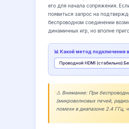
его для начала сопряжения. Есл
появиться запрос на подтвержде
беспроводном соединении воз
динамичных игр, но вполне приг
📊 Какой метод подключения 
Проводной HDMI (стабильно):Бе
⚠️ Внимание: При беспровод
(микроволновых печей, радион
помехи в диапазоне 2.4 ГГц, 