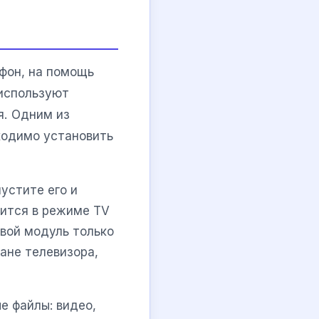
ефон, на помощь
 используют
я. Одним из
ходимо установить
устите его и
дится в режиме TV
вой модуль только
ане телевизора,
е файлы: видео,