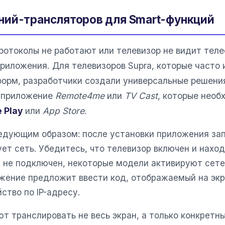
ний-трансляторов для Smart-функций
ротоколы не работают или телевизор не видит тел
риложения. Для телевизоров Supra, которые часто
орм, разработчики создали универсальные решени
я приложение
Remote4me
или
TV Cast
, которые необ
 Play
или
App Store
.
едующим образом: после установки приложения зап
ет сеть. Убедитесь, что телевизор включен и нахо
е не подключен, некоторые модели активируют сете
жение предложит ввести код, отображаемый на экр
ство по IP-адресу.
 транслировать не весь экран, а только конкретны