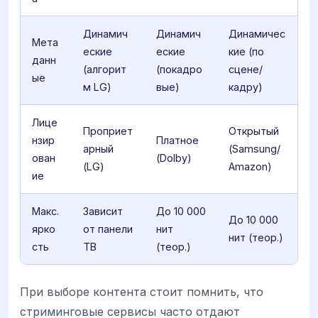
Динамич
Динамич
Динамичес
Мета
еские
еские
кие (по
данн
(алгорит
(покадро
сцене/
ые
м LG)
вые)
кадру)
Лице
Проприет
Открытый
нзир
Платное
арный
(Samsung/
ован
(Dolby)
(LG)
Amazon)
ие
Макс.
Зависит
До 10 000
До 10 000
ярко
от панели
нит
нит (теор.)
сть
ТВ
(теор.)
При выборе контента стоит помнить, что
стриминговые сервисы часто отдают