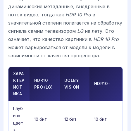
динамические метаданные, внедренные в
поток видео, тогда как
HDR 10 Pro
в
значительной степени полагается на обработку
сигнала самим телевизором
LG
на лету. Это
означает, что качество картинки в
HDR 10 Pro
может варьироваться от модели к модели в
зависимости от качества процессора.
ХАРА
КТЕР
HDR10
DOLBY
HDR10+
ИСТ
PRO (LG)
VISION
ИКА
Глуб
ина
10 бит
12 бит
10 бит
цвет
а