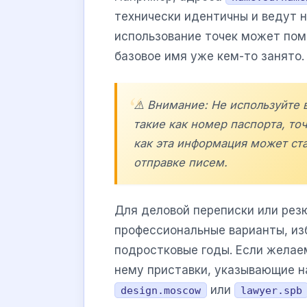
технически идентичны и ведут н
использование точек может помо
базовое имя уже кем-то занято.
⚠️ Внимание: Не используйте 
такие как номер паспорта, то
как эта информация может ст
отправке писем.
Для деловой переписки или рез
профессиональные варианты, из
подростковые годы. Если желае
нему приставки, указывающие н
или
design.moscow
lawyer.spb