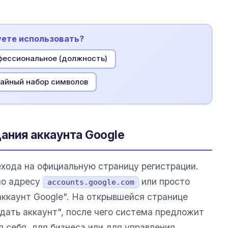
уете использовать?
ессиональное (должность)
айный набор символов
ания аккаунта Google
хода на официальную страницу регистрации.
по адресу
или просто
accounts.google.com
аккаунт Google". На открывшейся странице
дать аккаунт", после чего система предложит
я себя, для бизнеса или для управления