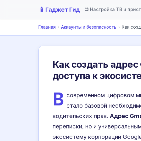
📱
Гаджет Гид
📺 Настройка ТВ и прис
Главная
›
Аккаунты и безопасность
›
Как созд
Как создать адрес
доступа к экосист
В
современном цифровом ми
стало базовой необходим
водительских прав.
Адрес Gma
переписки, но и универсальны
экосистему корпорации Google