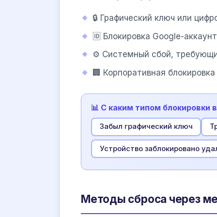
🔒 Графический ключ или циф
🆔 Блокировка Google-аккаунт
⚙️ Системный сбой, требующий
🏢 Корпоративная блокировка
📊 С каким типом блокировки 
Забыл графический ключ
Т
Устройство заблокировано уда
Методы сброса через м