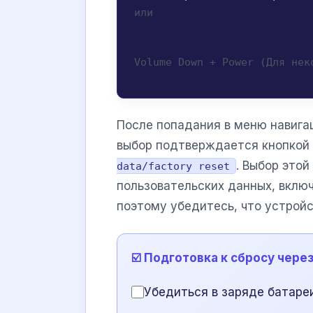
или
Volume Down + Power (Для нек
После попадания в меню навига
выбор подтверждается кнопкой 
. Выбор это
data/factory reset
пользовательских данных, вклю
поэтому убедитесь, что устрой
☑️ Подготовка к сбросу чере
Убедиться в заряде батаре