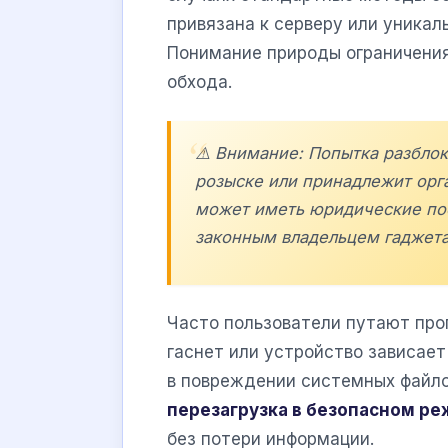
привязана к серверу или уника
Понимание природы ограничени
обхода.
⚠️ Внимание: Попытка разблок
розыске или принадлежит орг
может иметь юридические пос
законным владельцем гаджета
Часто пользователи путают про
гаснет или устройство зависает
в повреждении системных файлов
перезагрузка в безопасном р
без потери информации.