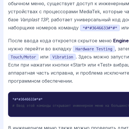
обычном меню, существует доступ к инженерным
устройствах с процессорами MediaTek, которые ч
базе
Vanplast 13P
, работает универсальный код до
наборщике номеров команду
ил
*#*#3646633#*#*
После ввода кода откроется скрытое меню
Engine
нужно перейти во вкладку
, зат
Hardware Testing
или
. Здесь можно запусти
Touch/Motor
Vibration
Если при нажатии кнопки «Start» или «Test» вибрац
аппаратная часть исправна, и проблема исключит
программном обеспечении.
# Ввод этой команды открывает инженерное меню на большинс
В инженерном меню также можно проверить длите