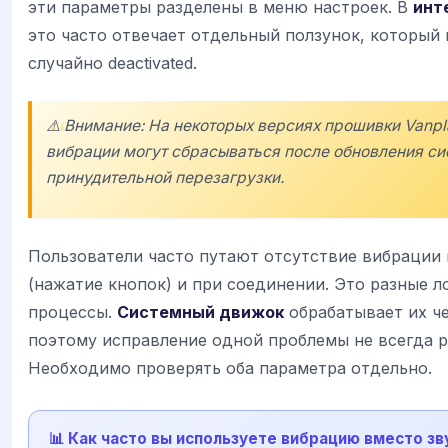
эти параметры разделены в меню настроек. В
инт
это часто отвечает отдельный ползунок, который
случайно deactivated.
⚠️ Внимание: На некоторых версиях прошивки
Vanpl
вибрации могут сбрасываться после обновления си
принудительной перезагрузки.
Пользователи часто путают отсутствие вибрации 
(нажатие кнопок) и при соединении. Это разные л
процессы.
Системный движок
обрабатывает их че
поэтому исправление одной проблемы не всегда 
Необходимо проверять оба параметра отдельно.
📊 Как часто вы используете вибрацию вместо зв