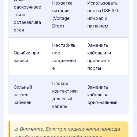
Нехватка
Использовать
раскручивае
питания
порты USB 3.0
тся и
(Voltage
или хаб с
останавлива
Drop)
питанием
ется
Нестабиль
Заменить
Ошибки при
ное
кабель или
записи
соединени
проверить
е
порты
Плохой
Сильный
Заменить
контакт или
нагрев
кабель на
дешевый
кабелей
оригинальный
кабель
⚠️ Внимание: Если при подключении привода
ноутбук начинает вести себя странно