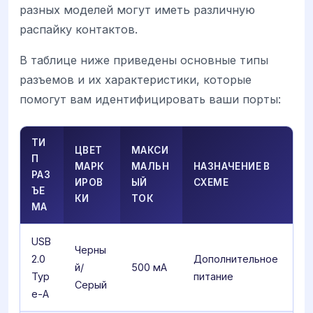
разных моделей могут иметь различную
распайку контактов.
В таблице ниже приведены основные типы
разъемов и их характеристики, которые
помогут вам идентифицировать ваши порты:
ТИ
ЦВЕТ
МАКСИ
П
МАРК
МАЛЬН
НАЗНАЧЕНИЕ В
РАЗ
ИРОВ
ЫЙ
СХЕМЕ
ЪЕ
КИ
ТОК
МА
USB
Черны
2.0
Дополнительное
й/
500 мА
Typ
питание
Серый
e-A