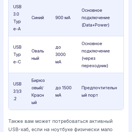
USB
Основное
3.0
Синий
900 мА
подключение
Typ
(Data+Power)
e-A
Основное
USB
до
Оваль
подключение
Typ
3000
ный
(через
e-C
мА
переходник)
Бирюз
USB
овый/
до 1500
Предпочтительн
3.1/3
Красн
мА
ый порт
.2
ый
Также вам может потребоваться активный
USB-хаб, если на ноутбуке физически мало