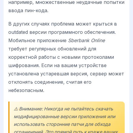
например, множественные неудачные попытки
ввода пин-кода.
В других случаях проблема может крыться в
outdated версии программного обеспечения.
Мобильное приложение
Sberbank Online
требует регулярных обновлений для
корректной работы с новыми протоколами
шифрования. Если на вашем устройстве
установлена устаревшая версия, сервер может
отклонять соединение, считая его
небезопасным.
⚠️ Внимание: Никогда не пытайтесь скачать
модифицированные версии приложения или
использовать сторонние патчи для обхода
ограничений. Это прямой путь к краже ваших