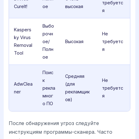
требуетс
CureIt!
ое
высокая
я
Выбо
Kaspers
рочн
Не
ky Virus
ое/
Высокая
требуетс
Removal
Полн
я
Tool
ое
Поис
Средняя
к
Не
AdwClea
(для
рекла
требуетс
ner
рекламщик
мног
я
ов)
о ПО
После обнаружения угроз следуйте
инструкциям программы-сканера. Часто