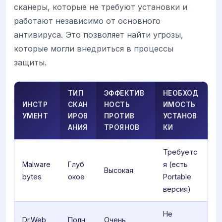
сканеры, которые не требуют установки и
работают независимо от основного
антивируса. Это позволяет найти угрозы,
которые могли внедриться в процессы
защиты.
ТИП
ЭФФЕКТИВ
НЕОБХОД
ИНСТР
СКАН
НОСТЬ
ИМОСТЬ
УМЕНТ
ИРОВ
ПРОТИВ
УСТАНОВ
АНИЯ
ТРОЯНОВ
КИ
Требуетс
Malware
Глуб
я (есть
Высокая
bytes
окое
Portable
версия)
Не
Dr.Web
Полн
Очень