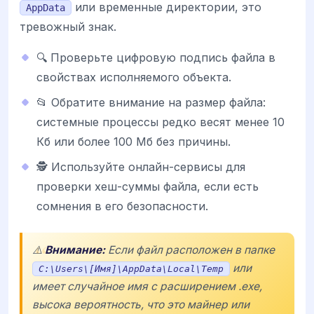
или временные директории, это
AppData
тревожный знак.
🔍 Проверьте цифровую подпись файла в
свойствах исполняемого объекта.
📂 Обратите внимание на размер файла:
системные процессы редко весят менее 10
Кб или более 100 Мб без причины.
🕵️ Используйте онлайн-сервисы для
проверки хеш-суммы файла, если есть
сомнения в его безопасности.
⚠️
Внимание:
Если файл расположен в папке
или
C:\Users\[Имя]\AppData\Local\Temp
имеет случайное имя с расширением .exe,
высока вероятность, что это майнер или