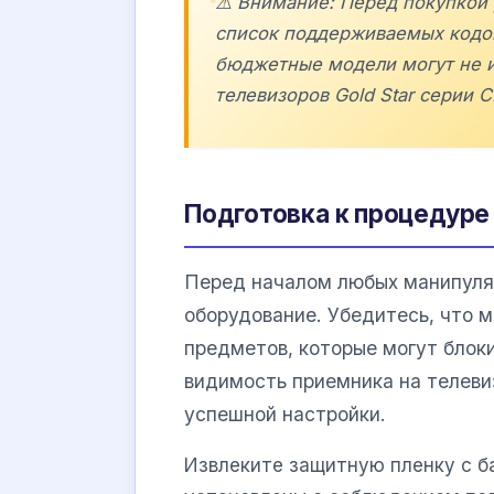
⚠️ Внимание: Перед покупкой 
список поддерживаемых кодов
бюджетные модели могут не и
телевизоров
Gold Star
серии C
Подготовка к процедуре
Перед началом любых манипуля
оборудование. Убедитесь, что 
предметов, которые могут блок
видимость приемника на телев
успешной настройки.
Извлеките защитную пленку с ба