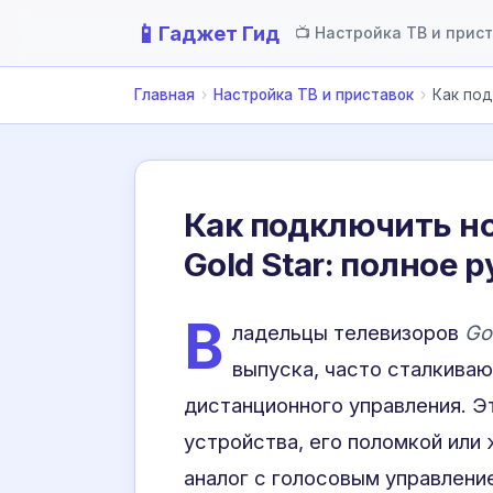
📱
Гаджет Гид
📺 Настройка ТВ и прис
Главная
›
Настройка ТВ и приставок
›
Как под
Как подключить но
Gold Star: полное 
В
ладельцы телевизоров
Go
выпуска, часто сталкива
дистанционного управления. Э
устройства, его поломкой или
аналог с голосовым управлени