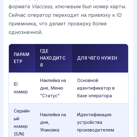
формата
Viaccess
, ключевым был номер карты.
Сейчас оператор переходит на привязку к ID
приемника, что делает проверку более
однозначной.
ГДЕ
ПАРАМ
НАХОДИТС
ДЛЯ ЧЕГО НУЖЕН
ЕТР
Я
Наклейка на
Основной
ID
дне, Меню
идентификатор в
номер
"Статус"
базе оператора
Серийн
Наклейка на
Идентификация
ый
дне,
устройства
номер
Упаковка
производителем
(S/N)