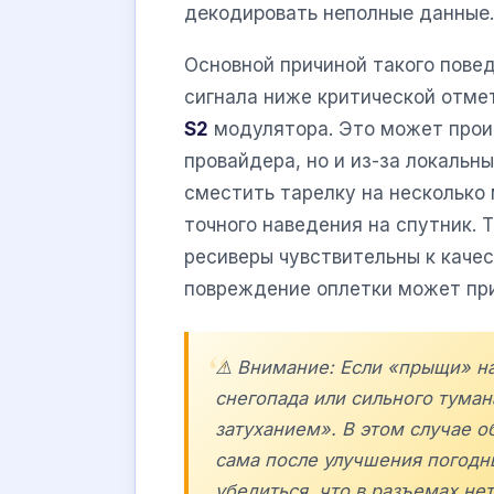
декодировать неполные данные
Основной причиной такого пове
сигнала ниже критической отме
S2
модулятора. Это может проис
провайдера, но и из-за локальн
сместить тарелку на несколько
точного наведения на спутник. 
ресиверы чувствительны к каче
повреждение оплетки может при
⚠️ Внимание: Если «прыщи» на
снегопада или сильного туман
затуханием». В этом случае 
сама после улучшения погодн
убедиться, что в разъемах нет