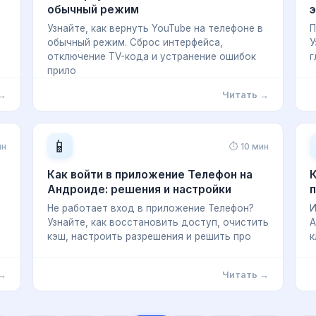
обычный режим
э
Узнайте, как вернуть YouTube на телефоне в
П
обычный режим. Сброс интерфейса,
У
отключение TV-кода и устранение ошибок
г
прило
 →
Читать →
📱
ин
⏱ 10 мин
Как войти в приложение Телефон на
К
Андроиде: решения и настройки
Не работает вход в приложение Телефон?
И
Узнайте, как восстановить доступ, очистить
A
кэш, настроить разрешения и решить про
к
 →
Читать →