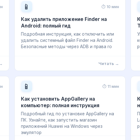
📱
ин
⏱ 10 мин
Как удалить приложение Finder на
К
Android: полный гид
T
Подробная инструкция, как отключить или
У
удалить системный файл Finder на Android.
к
Безопасные методы через ADB и права ro
р
 →
Читать →
📱
ин
⏱ 11 мин
Как установить AppGallery на
К
компьютер: полная инструкция
н
Подробный гид по установке AppGallery на
П
ПК. Узнайте, как запустить магазин
L
приложений Huawei на Windows через
р
эмулятор