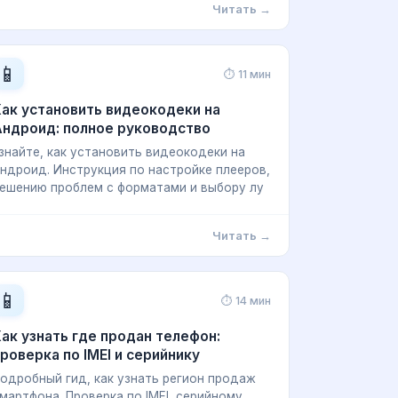
Читать →
📱
⏱ 11 мин
ак установить видеокодеки на
Андроид: полное руководство
знайте, как установить видеокодеки на
ндроид. Инструкция по настройке плееров,
ешению проблем с форматами и выбору лу
Читать →
📱
⏱ 14 мин
ак узнать где продан телефон:
роверка по IMEI и серийнику
одробный гид, как узнать регион продаж
мартфона. Проверка по IMEI, серийному