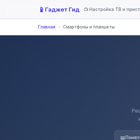
📱
Гаджет Гид
📺 Настройка ТВ и прис
Главная
›
Смартфоны и планшеты
Ре
📖
Понят