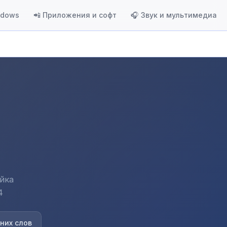
ndows
📲 Приложения и софт
🎧 Звук и мультимедиа
йка
4
них слов