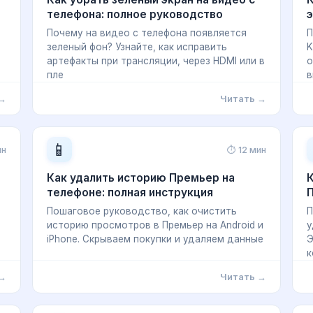
телефона: полное руководство
э
Почему на видео с телефона появляется
П
зеленый фон? Узнайте, как исправить
K
артефакты при трансляции, через HDMI или в
о
пле
в
 →
Читать →
📱
ин
⏱ 12 мин
Как удалить историю Премьер на
К
телефоне: полная инструкция
П
Пошаговое руководство, как очистить
П
историю просмотров в Премьер на Android и
у
iPhone. Скрываем покупки и удаляем данные
Э
к
 →
Читать →