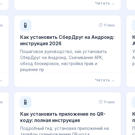
 →
Читать →
📱
ин
⏱ 11 мин
Как установить СберДруг на Андроид:
К
инструкция 2026
Пошаговое руководство, как установить
У
СберДруг на Андроид. Скачивание APK,
А
обход блокировок, настройка прав и
р
решение пр
 →
Читать →
📱
ин
⏱ 11 мин
Как установить приложение по QR-
К
коду: полная инструкция
п
Подробный гид: установка приложений на
П
телефон сканированием QR-кода.
с