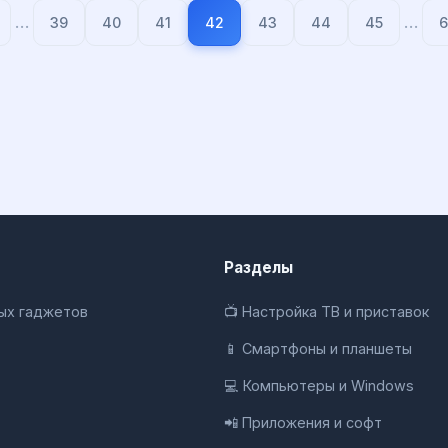
…
…
39
40
41
42
43
44
45
Разделы
ных гаджетов
📺 Настройка ТВ и приставок
📱 Смартфоны и планшеты
💻 Компьютеры и Windows
📲 Приложения и софт