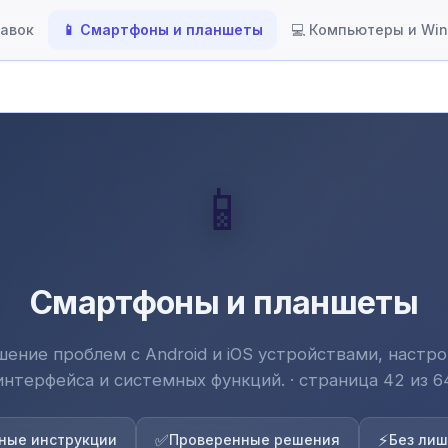
тавок
📱 Смартфоны и планшеты
💻 Компьютеры и Wi
📱
Смартфоны и планшеты
шение проблем с Android и iOS устройствами, настро
интерфейса и системных функций. · страница 42 из 6
✅
⚡
ные инструкции
Проверенные решения
Без лиш