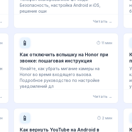
Безопасность, настройка Android и iOS,
н
решение оши
б
 →
Читать →
📱
ин
⏱ 11 мин
Как отключить вспышку на Honor при
К
звонке: пошаговая инструкция
п
ан
Узнайте, как убрать мигание камеры на
У
Honor во время входящего вызова.
к
Подробное руководство по настройке
и
уведомлений дл
у
 →
Читать →
📱
ин
⏱ 2 мин
Как вернуть YouTube на Android в
К