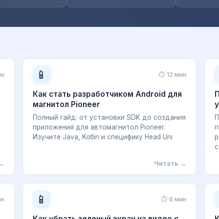
📱
ин
⏱ 12 мин
Как стать разработчиком Android для
П
магнитол Pioneer
у
Полный гайд: от установки SDK до создания
П
приложения для автомагнитол Pioneer.
п
Изучите Java, Kotlin и специфику Head Uni
р
с
 →
Читать →
📱
ин
⏱ 6 мин
Как убрать зеленый экран на видео с
К