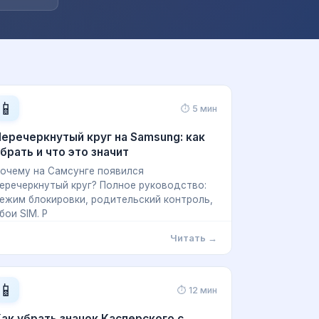
📱
⏱ 5 мин
еречеркнутый круг на Samsung: как
брать и что это значит
очему на Самсунге появился
еречеркнутый круг? Полное руководство:
ежим блокировки, родительский контроль,
бои SIM. Р
Читать →
📱
⏱ 12 мин
ак убрать значок Касперского с