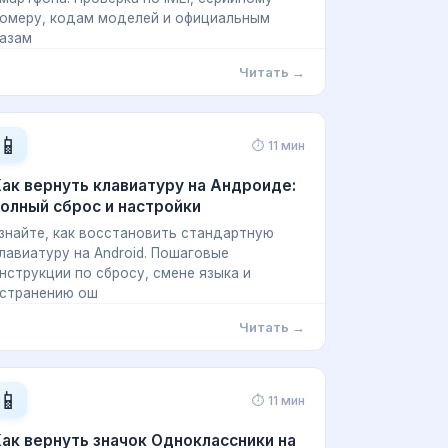
омеру, кодам моделей и официальным
азам
Читать →
📱
⏱ 11 мин
ак вернуть клавиатуру на Андроиде:
олный сброс и настройки
знайте, как восстановить стандартную
лавиатуру на Android. Пошаговые
нструкции по сбросу, смене языка и
странению ош
Читать →
📱
⏱ 11 мин
ак вернуть значок Одноклассники на