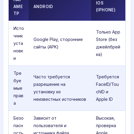
IOS
АМЕ
ANDROID
(IPHONE)
ТР
Исто
Только App
чник
Google Play, сторонние
Store (без
уста
сайты (APK)
джейлбрей
новк
ка)
и
Тре
Часто требуется
Требуется
буе
разрешение на
FaceID/Tou
мые
установку из
chID и
прав
неизвестных источников
Apple ID
а
Безо
Зависит от
Высокая,
пасн
пользователя и
проверка
ость
источника файла
Apple