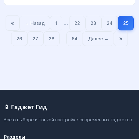
«
…
← Назад
1
22
23
24
25
…
»
26
27
28
64
Далее →
📱 Гаджет Гид
Всё о выборе и тонкой настройке современных гаджетов
Разделы