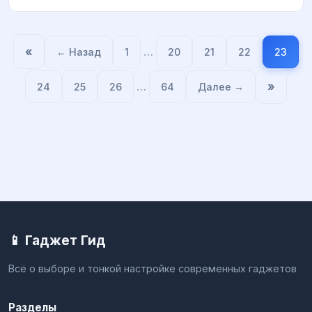
«
…
← Назад
1
20
21
22
23
…
»
24
25
26
64
Далее →
📱 Гаджет Гид
Всё о выборе и тонкой настройке современных гаджетов
Разделы