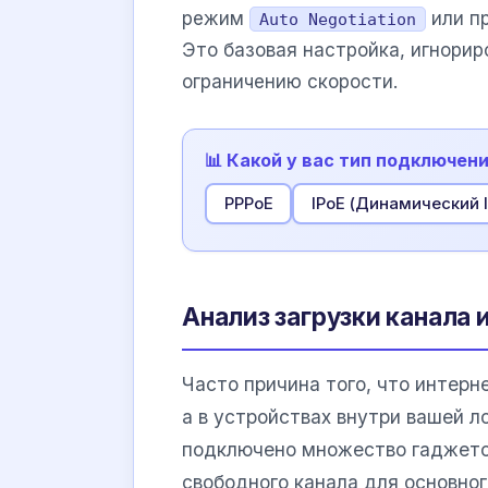
режим
или п
Auto Negotiation
Это базовая настройка, игнори
ограничению скорости.
📊 Какой у вас тип подключен
PPPoE
IPoE (Динамический I
Анализ загрузки канала 
Часто причина того, что интерн
а в устройствах внутри вашей л
подключено множество гаджетов
свободного канала для основно