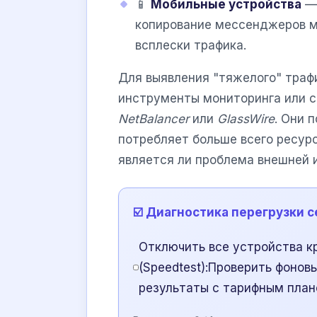
📱
Мобильные устройства
— 
копирование мессенджеров м
всплески трафика.
Для выявления "тяжелого" траф
инструменты мониторинга или с
NetBalancer
или
GlassWire
. Они 
потребляет больше всего ресурс
является ли проблема внешней 
☑️ Диагностика перегрузки с
Отключить все устройства к
(Speedtest):Проверить фонов
результаты с тарифным пла