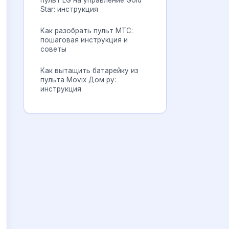
пульт LG на управление Gold
Star: инструкция
Как разобрать пульт МТС:
пошаговая инструкция и
советы
Как вытащить батарейку из
пульта Movix Дом ру:
инструкция