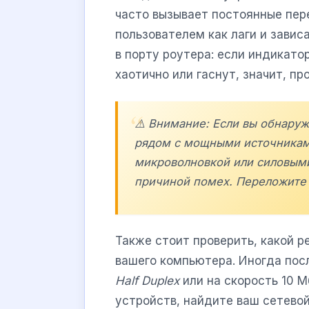
часто вызывает постоянные пер
пользователем как лаги и завис
в порту роутера: если индикато
хаотично или гаснут, значит, пр
⚠️ Внимание: Если вы обнару
рядом с мощными источниками
микроволновкой или силовыми
причиной помех. Переложите 
Также стоит проверить, какой р
вашего компьютера. Иногда пос
Half Duplex
или на скорость 10 М
устройств, найдите ваш сетевой