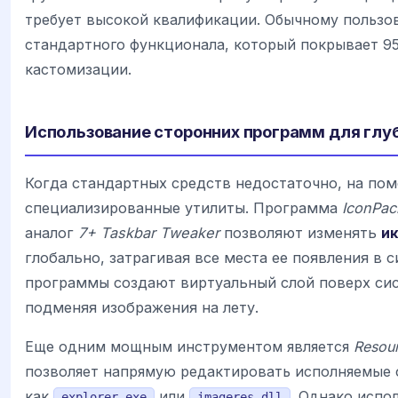
требует высокой квалификации. Обычному пользо
стандартного функционала, который покрывает 9
кастомизации.
Использование сторонних программ для глу
Когда стандартных средств недостаточно, на по
специализированные утилиты. Программа
IconPac
аналог
7+ Taskbar Tweaker
позволяют изменять
и
глобально, затрагивая все места ее появления в с
программы создают виртуальный слой поверх си
подменяя изображения на лету.
Еще одним мощным инструментом является
Resou
позволяет напрямую редактировать исполняемые 
как
или
. Однако испо
explorer.exe
imageres.dll