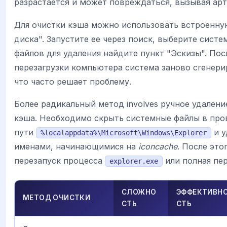
разрастается и может повреждаться, вызывая арт
Для очистки кэша можно использовать встроенну
диска". Запустите ее через поиск, выберите систе
файлов для удаления найдите пункт "Эскизы". Пос
перезагрузки компьютера система заново сгенери
что часто решает проблему.
Более радикальный метод involves ручное удален
кэша. Необходимо скрыть системные файлы в про
пути
и у
%localappdata%\Microsoft\Windows\Explorer
именами, начинающимися на
iconcache
. После это
перезапуск процесса
или полная пер
explorer.exe
СЛОЖНО
ЭФФЕКТИВН
МЕТОД ОЧИСТКИ
СТЬ
СТЬ