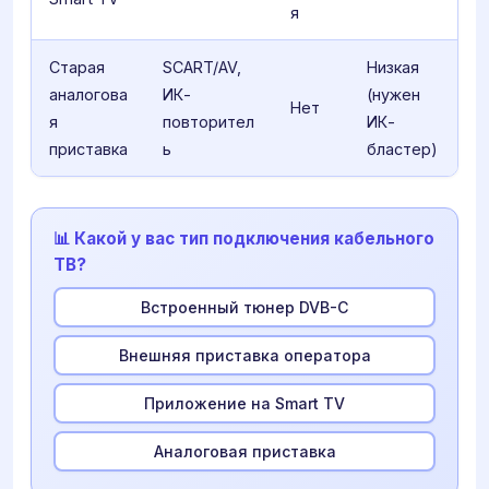
я
Старая
SCART/AV,
Низкая
аналогова
ИК-
(нужен
Нет
я
повторител
ИК-
приставка
ь
бластер)
📊 Какой у вас тип подключения кабельного
ТВ?
Встроенный тюнер DVB-C
Внешняя приставка оператора
Приложение на Smart TV
Аналоговая приставка