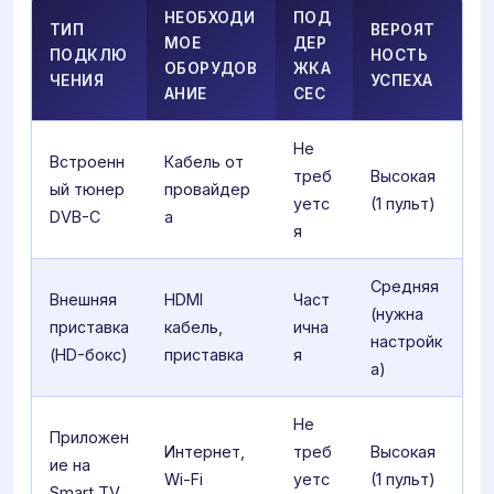
НЕОБХОДИ
ПОД
ТИП
ВЕРОЯТ
МОЕ
ДЕР
ПОДКЛЮ
НОСТЬ
ОБОРУДОВ
ЖКА
ЧЕНИЯ
УСПЕХА
АНИЕ
CEC
Не
Встроенн
Кабель от
треб
Высокая
ый тюнер
провайдер
уетс
(1 пульт)
DVB-C
а
я
Средняя
Внешняя
HDMI
Част
(нужна
приставка
кабель,
ична
настройк
(HD-бокс)
приставка
я
а)
Не
Приложен
Интернет,
треб
Высокая
ие на
Wi-Fi
уетс
(1 пульт)
Smart TV