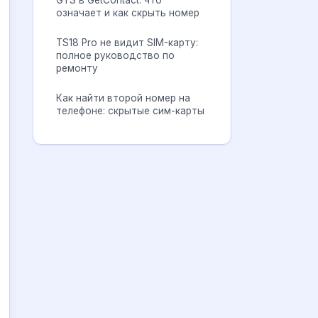
GTS в GetContact: что
означает и как скрыть номер
TS18 Pro не видит SIM-карту:
полное руководство по
ремонту
Как найти второй номер на
телефоне: скрытые сим-карты