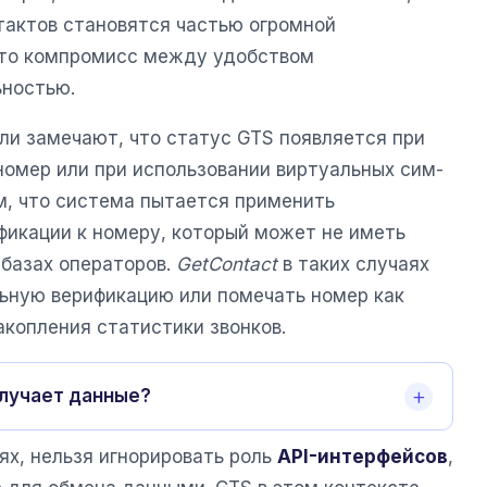
тактов становятся частью огромной
Это компромисс между удобством
ьностью.
ли замечают, что статус GTS появляется при
номер или при использовании виртуальных сим-
м, что система пытается применить
икации к номеру, который может не иметь
 базах операторов.
GetContact
в таких случаях
ьную верификацию или помечать номер как
акопления статистики звонков.
лучает данные?
ях, нельзя игнорировать роль
API-интерфейсов
,