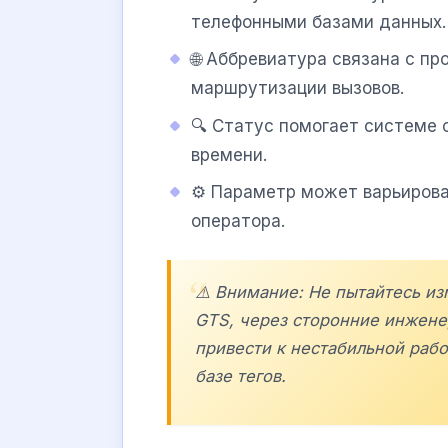
телефонными базами данных.
🌐 Аббревиатура связана с п
маршрутизации вызовов.
🔍 Статус помогает системе 
времени.
⚙️ Параметр может варьирова
оператора.
⚠️ Внимание: Не пытайтесь и
GTS, через сторонние инженер
привести к нестабильной рабо
базе тегов.