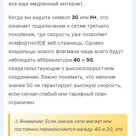
все еще медленный интернет.
Когда вы видите символ
3G
или
H+
, это
означает подключение к сетям третьего
поколения, где скорость уже позволяет
комфортно浏览 веб-страницы. Однако
владельцы нового флагмана чаще всего будут
наблюдать аббревиатуры
4G
и
5G
,
свидетельствующие о высокоскоростном
соединении. Важно понимать, что наличие
значка 5G не гарантирует высокую скорость,
если сигнал слабый или тарифный план
ограничен.
⚠️ Внимание: Если значок сети мигает или
постоянно переключается между 4G и 3G, это