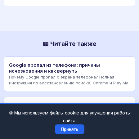
📖 Читайте также
Google пропал из телефона: причины
исчезновения и как вернуть
Почему Google пропал с экрана телефона? Полная
инструкция по восстановлению поиска, Chrome и Play Ma
Прошивка BIOS ASUS K53SV Rev 3.0: Инструкция
и риски
🍪 Мы используем файлы cookie для улучшения работы
Пошаговая инструкция по обновлению BIOS на ноутбуке
сайта.
ASUS K53SV. Риски, способы прошивки через DOS и
Принять