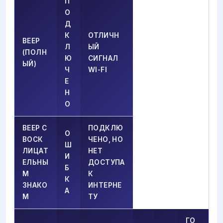
П
О
Д
К
ОТЛИЧН
ВЕЕР
Л
ЫЙ
(ПОЛН
Ю
СИГНАЛ
ЫЙ)
Ч
WI-FI
Е
Н
О
ВЕЕР С
ПОДКЛЮ
О
ВОСК
ЧЕНО, НО
Ш
ЛИЦАТ
НЕТ
И
ЕЛЬНЫ
ДОСТУПА
Б
М
К
К
ЗНАКО
ИНТЕРНЕ
А
М
ТУ
ГО