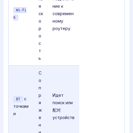
я
ние к
Wi-Fi
ск
современ
6
о
ному
р
роутеру
о
с
т
ь
С
о
п
р
Идет
с
BT
я
поиск или
точкам
ж
配对
и
е
устройств
н
и