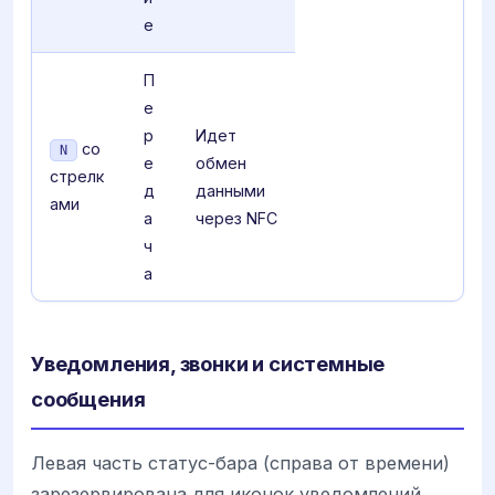
е
П
е
р
Идет
со
N
е
обмен
стрелк
д
данными
ами
а
через NFC
ч
а
Уведомления, звонки и системные
сообщения
Левая часть статус-бара (справа от времени)
зарезервирована для иконок уведомлений.