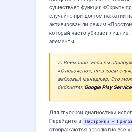
существует функция «Скрыть пр
случайно при долгом нажатии на
активирован ли режим «Просто
который часто убирает лишние, 
элементы.
⚠️ Внимание: Если вы обнару
«Отключено», ни в коем случа
файловый менеджер. Это мож
библиотек
Google Play Service
Для глубокой диагностики испо
Перейдите в
Настройки → Прило
отображаются абсолютно все у