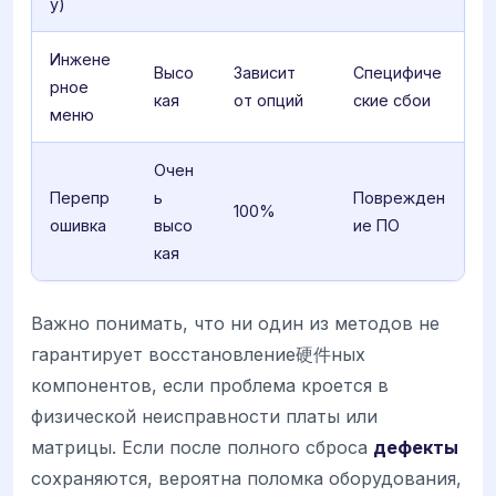
y)
Инжене
Высо
Зависит
Специфиче
рное
кая
от опций
ские сбои
меню
Очен
Перепр
ь
Поврежден
100%
ошивка
высо
ие ПО
кая
Важно понимать, что ни один из методов не
гарантирует восстановление硬件ных
компонентов, если проблема кроется в
физической неисправности платы или
матрицы. Если после полного сброса
дефекты
сохраняются, вероятна поломка оборудования,