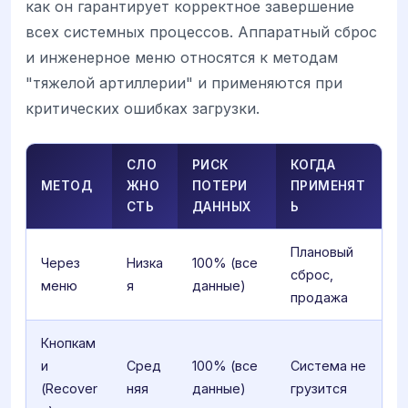
как он гарантирует корректное завершение
всех системных процессов. Аппаратный сброс
и инженерное меню относятся к методам
"тяжелой артиллерии" и применяются при
критических ошибках загрузки.
СЛО
РИСК
КОГДА
МЕТОД
ЖНО
ПОТЕРИ
ПРИМЕНЯТ
СТЬ
ДАННЫХ
Ь
Плановый
Через
Низка
100% (все
сброс,
меню
я
данные)
продажа
Кнопкам
и
Сред
100% (все
Система не
(Recover
няя
данные)
грузится