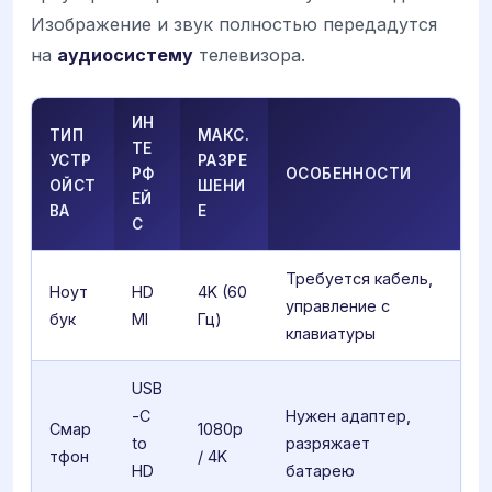
Изображение и звук полностью передадутся
на
аудиосистему
телевизора.
ИН
ТИП
МАКС.
ТЕ
УСТР
РАЗРЕ
РФ
ОСОБЕННОСТИ
ОЙСТ
ШЕНИ
ЕЙ
ВА
Е
С
Требуется кабель,
Ноут
HD
4K (60
управление с
бук
MI
Гц)
клавиатуры
USB
-C
Нужен адаптер,
Смар
1080p
to
разряжает
тфон
/ 4K
HD
батарею