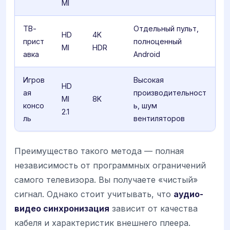
MI
ТВ-
Отдельный пульт,
HD
4K
прист
полноценный
MI
HDR
авка
Android
Игров
Высокая
HD
ая
производительност
MI
8K
консо
ь, шум
2.1
ль
вентиляторов
Преимущество такого метода — полная
независимость от программных ограничений
самого телевизора. Вы получаете «чистый»
сигнал. Однако стоит учитывать, что
аудио-
видео синхронизация
зависит от качества
кабеля и характеристик внешнего плеера.