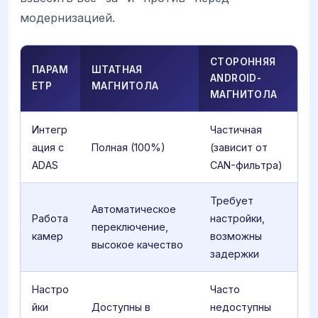
модернизацией.
СТОРОННЯЯ
ПАРАМ
ШТАТНАЯ
ANDROID-
ЕТР
МАГНИТОЛА
МАГНИТОЛА
Интегр
Частичная
ация с
Полная (100%)
(зависит от
ADAS
CAN-фильтра)
Требует
Автоматическое
Работа
настройки,
переключение,
камер
возможны
высокое качество
задержки
Настро
Часто
йки
Доступны в
недоступны