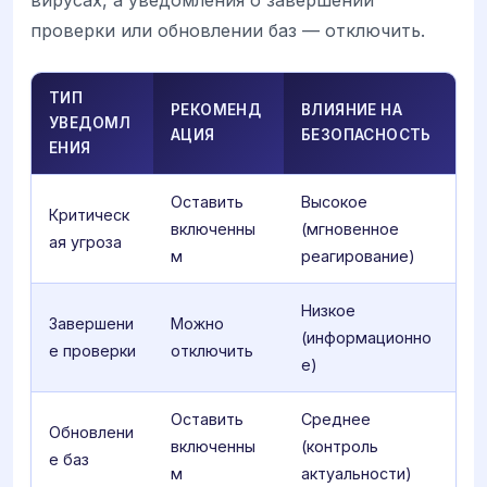
вирусах, а уведомления о завершении
проверки или обновлении баз — отключить.
ТИП
РЕКОМЕНД
ВЛИЯНИЕ НА
УВЕДОМЛ
АЦИЯ
БЕЗОПАСНОСТЬ
ЕНИЯ
Оставить
Высокое
Критическ
включенны
(мгновенное
ая угроза
м
реагирование)
Низкое
Завершени
Можно
(информационно
е проверки
отключить
е)
Оставить
Среднее
Обновлени
включенны
(контроль
е баз
м
актуальности)