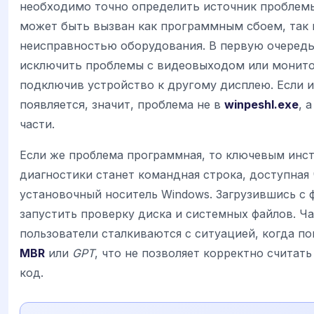
необходимо точно определить источник проблемы
может быть вызван как программным сбоем, так 
неисправностью оборудования. В первую очередь
исключить проблемы с видеовыходом или монит
подключив устройство к другому дисплею. Если 
появляется, значит, проблема не в
winpeshl.exe
, 
части.
Если же проблема программная, то ключевым инс
диагностики станет командная строка, доступная 
установочный носитель Windows. Загрузившись с
запустить проверку диска и системных файлов. Ч
пользователи сталкиваются с ситуацией, когда п
MBR
или
GPT
, что не позволяет корректно считат
код.