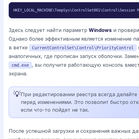
HKEY_LOCAL_MACHINE\TempSys\ControlSet001\Control\Session 
Здесь следует найти параметр
Windows
и провери
Однако более эффективным является изменение п
в ветке
CurrentControlSet\Control\PriorityControl
аналогичных, где прописан запуск оболочки. Заме
, вы получите работающую консоль вмес
cmd.exe
экрана.
💡
При редактировании реестра всегда делайте 
перед изменениями. Это позволит быстро отк
если что-то пойдет не так.
После успешной загрузки и сохранения важных д