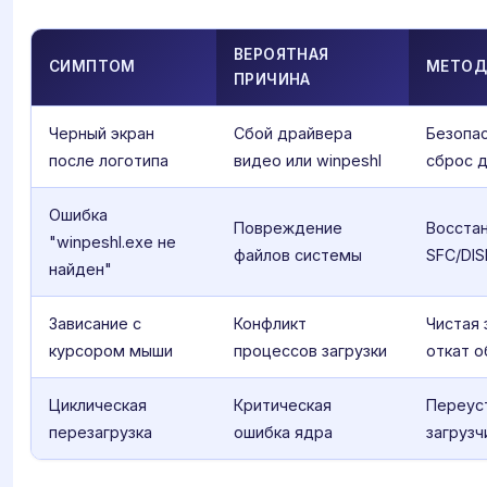
ВЕРОЯТНАЯ
СИМПТОМ
МЕТОД
ПРИЧИНА
Черный экран
Сбой драйвера
Безопа
после логотипа
видео или winpeshl
сброс 
Ошибка
Повреждение
Восста
"winpeshl.exe не
файлов системы
SFC/DI
найден"
Зависание с
Конфликт
Чистая 
курсором мыши
процессов загрузки
откат о
Циклическая
Критическая
Переус
перезагрузка
ошибка ядра
загрузч