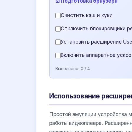
☑️ Подготовка браузера
Очистить кэш и куки
Отключить блокировщики р
Установить расширение User
Включить аппаратное ускор
Выполнено:
0
/ 4
Использование расширен
Простой эмуляции устройства 
работы видеоплеера. Расширенны
громкостью и синхронизация, ч