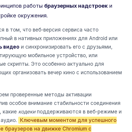
ринципов работы
браузерных надстроек
и
тройке окружения.
 в том, что веб-версия сервиса часто
пный в нативных приложениях для Android или
ь видео
и синхронизировать его с друзьями,
итирующую мобильное устройство, или
ые скрипты. Это особенно актуально для
щих организовать вечер кино с использованием
ерем проверенные методы активации
елив особое внимание стабильности соединения
, какие
кодеки
поддерживаются в веб-режиме и
 аудио.
Ключевым моментом для успешного
е браузеров на движке Chromium с