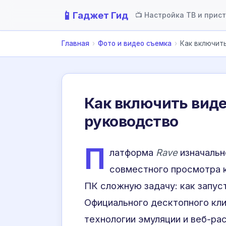
📱
Гаджет Гид
📺 Настройка ТВ и прис
Главная
›
Фото и видео съемка
›
Как включить
Как включить видео
руководство
П
латформа
Rave
изначальн
совместного просмотра к
ПК сложную задачу: как запус
Официального десктопного кл
технологии эмуляции и веб-ра