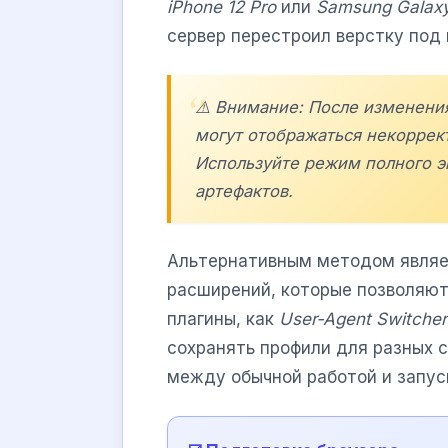
iPhone 12 Pro
или
Samsung Galaxy
сервер перестроил верстку под
⚠️ Внимание: После изменени
могут отображаться некоррект
Используйте режим полного э
артефактов.
Альтернативным методом являе
расширений, которые позволяют
плагины, как
User-Agent Switcher
сохранять профили для разных 
между обычной работой и запу